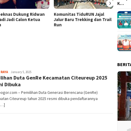
›
K…
eknas Dukung Ridwan
Komunitas TiduRUN Jajal
DPC Pa
adi Jadi Calon Ketua
Jalur Baru Trekking dan Trail
Kabup
n
Run
Lomba
Doron
Berani
Demok
BERIT
Sayyev
 RAYA
January 5, 2025
lihan Duta GenRe Kecamatan Citeureup 2025
i Dibuka
bogor.com – Pemilihan Duta Generasi Berencana (GenRe)
atan Citeureup tahun 2025 resmi dibuka pendaftarannya
[…]