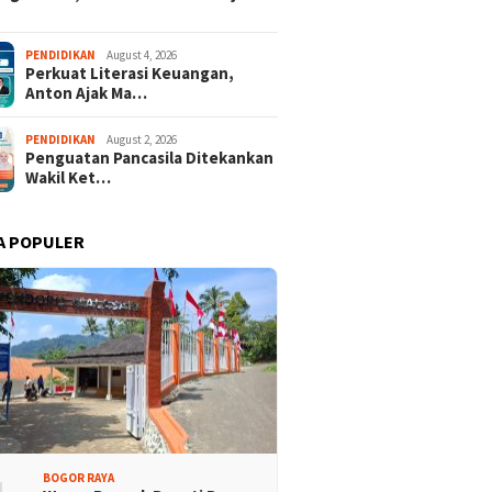
rtai Demokrat
Lomba Rakyat Demokrat
PENDIDIKAN
August 4, 2026
Perkuat Literasi Keuangan,
aten Bogor Gelar
Kabupaten Bogor Hadirkan
Anton Ajak Ma…
 Pidato “AHY Muda”,
Kompetisi Lintas Generasi,
g Generasi Muda
Uji Kekompakan dan Strategi
 Bersuara dan Merawat
Tim
PENDIDIKAN
August 2, 2026
rasi
Penguatan Pancasila Ditekankan
Wakil Ket…
A POPULER
BOGOR RAYA