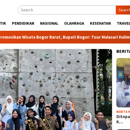
Searc
TIK
PENDIDIKAN
NASIONAL
OLAHRAGA
KESEHATAN
TRAVEL
Wisata Bogor Barat, Bupati Bogor: Tour Malasari Halimun Salak B
BERIT
BERITA H
Ditopa
K…