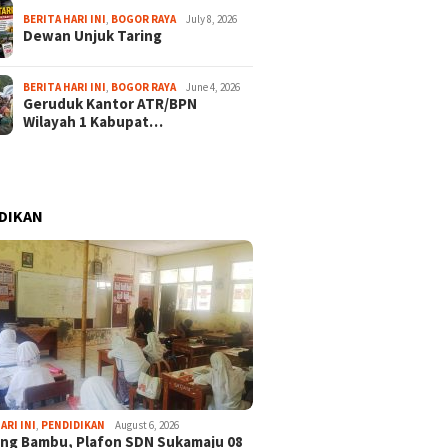
BERITA HARI INI
,
BOGOR RAYA
July 8, 2026
Dewan Unjuk Taring
BERITA HARI INI
,
BOGOR RAYA
June 4, 2026
Geruduk Kantor ATR/BPN
Wilayah 1 Kabupat…
DIKAN
ARI INI
,
PENDIDIKAN
August 6, 2026
ng Bambu, Plafon SDN Sukamaju 08