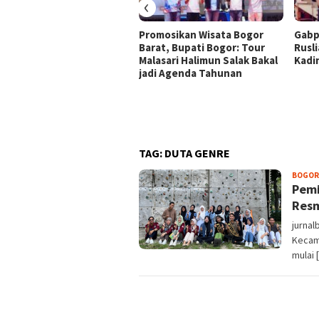
‹
Promosikan Wisata Bogor
Gabp
Barat, Bupati Bogor: Tour
Rusli
Malasari Halimun Salak Bakal
Kadi
jadi Agenda Tahunan
TAG:
DUTA GENRE
BOGOR
Pemi
Resm
jurnal
Kecam
mulai 