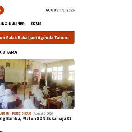
h
AUGUST 9, 2026
ING-KULINER
EKBIS
akal jadi Agenda Tahunan
Gabpeknas Dukung Ridwan Rusli
A UTAMA
ARI INI
,
PENDIDIKAN
August 6, 2026
ng Bambu, Plafon SDN Sukamaju 08