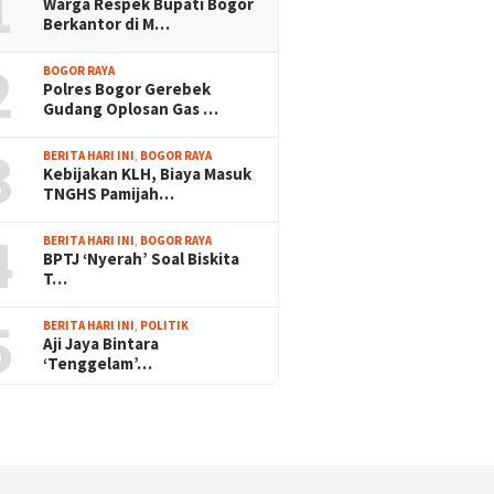
1
Warga Respek Bupati Bogor
Berkantor di M…
2
BOGOR RAYA
Polres Bogor Gerebek
Gudang Oplosan Gas …
3
BERITA HARI INI
,
BOGOR RAYA
Kebijakan KLH, Biaya Masuk
TNGHS Pamijah…
4
BERITA HARI INI
,
BOGOR RAYA
BPTJ ‘Nyerah’ Soal Biskita
T…
5
BERITA HARI INI
,
POLITIK
Aji Jaya Bintara
‘Tenggelam’…