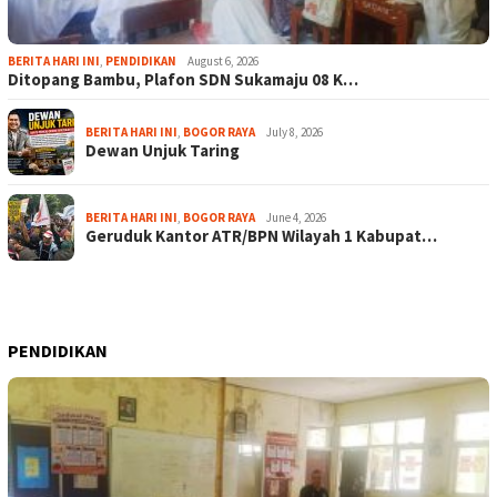
BERITA HARI INI
,
PENDIDIKAN
August 6, 2026
Ditopang Bambu, Plafon SDN Sukamaju 08 K…
BERITA HARI INI
,
BOGOR RAYA
July 8, 2026
Dewan Unjuk Taring
BERITA HARI INI
,
BOGOR RAYA
June 4, 2026
Geruduk Kantor ATR/BPN Wilayah 1 Kabupat…
PENDIDIKAN