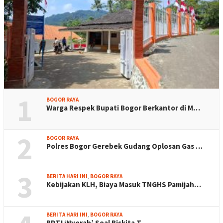
1
BOGOR RAYA
Warga Respek Bupati Bogor Berkantor di M…
2
BOGOR RAYA
Polres Bogor Gerebek Gudang Oplosan Gas …
3
BERITA HARI INI
,
BOGOR RAYA
Kebijakan KLH, Biaya Masuk TNGHS Pamijah…
BERITA HARI INI
,
BOGOR RAYA
BPTJ ‘Nyerah’ Soal Biskita T…