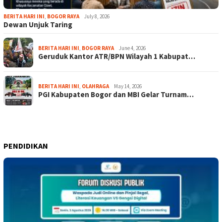
BERITA HARI INI
,
BOGOR RAYA
July 8, 2026
Dewan Unjuk Taring
BERITA HARI INI
,
BOGOR RAYA
June 4, 2026
Geruduk Kantor ATR/BPN Wilayah 1 Kabupat…
BERITA HARI INI
,
OLAHRAGA
May 14, 2026
PGI Kabupaten Bogor dan MBI Gelar Turnam…
PENDIDIKAN