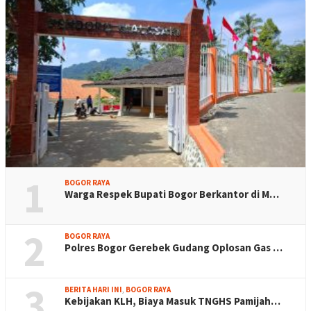
1
BOGOR RAYA
Warga Respek Bupati Bogor Berkantor di M…
2
BOGOR RAYA
Polres Bogor Gerebek Gudang Oplosan Gas …
3
BERITA HARI INI
,
BOGOR RAYA
Kebijakan KLH, Biaya Masuk TNGHS Pamijah…