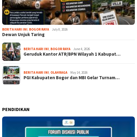
BERITA HARI INI
,
BOGOR RAYA
July 8, 2026
Dewan Unjuk Taring
BERITA HARI INI
,
BOGOR RAYA
June 4, 2026
Geruduk Kantor ATR/BPN Wilayah 1 Kabupat…
BERITA HARI INI
,
OLAHRAGA
May 14, 2026
PGI Kabupaten Bogor dan MBI Gelar Turnam…
PENDIDIKAN