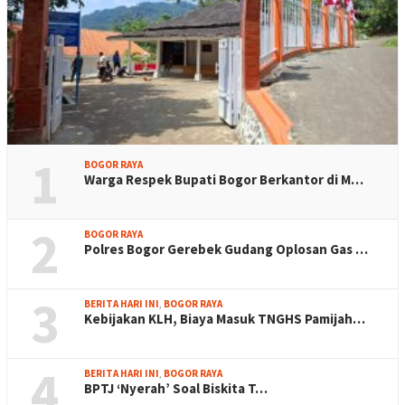
1
BOGOR RAYA
Warga Respek Bupati Bogor Berkantor di M…
2
BOGOR RAYA
Polres Bogor Gerebek Gudang Oplosan Gas …
3
BERITA HARI INI
,
BOGOR RAYA
Kebijakan KLH, Biaya Masuk TNGHS Pamijah…
4
BERITA HARI INI
,
BOGOR RAYA
BPTJ ‘Nyerah’ Soal Biskita T…