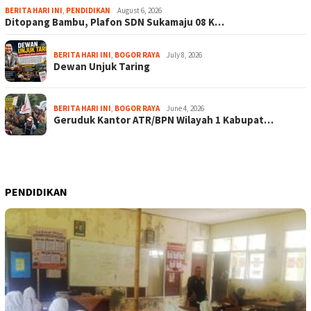
BERITA HARI INI
,
PENDIDIKAN
August 6, 2026
Ditopang Bambu, Plafon SDN Sukamaju 08 K…
BERITA HARI INI
,
BOGOR RAYA
July 8, 2026
Dewan Unjuk Taring
BERITA HARI INI
,
BOGOR RAYA
June 4, 2026
Geruduk Kantor ATR/BPN Wilayah 1 Kabupat…
PENDIDIKAN