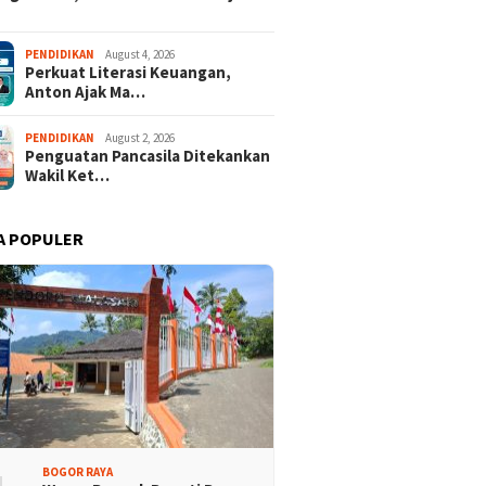
PENDIDIKAN
August 4, 2026
Perkuat Literasi Keuangan,
Anton Ajak Ma…
PENDIDIKAN
August 2, 2026
Penguatan Pancasila Ditekankan
Wakil Ket…
A POPULER
 Rakyat Demokrat
Keren! Dua Desa Wisata
aten Bogor Hadirkan
Kabupaten Bogor Tembus
isi Lintas Generasi,
Top 15 Jawa Barat
kompakan dan Strategi
BOGOR RAYA