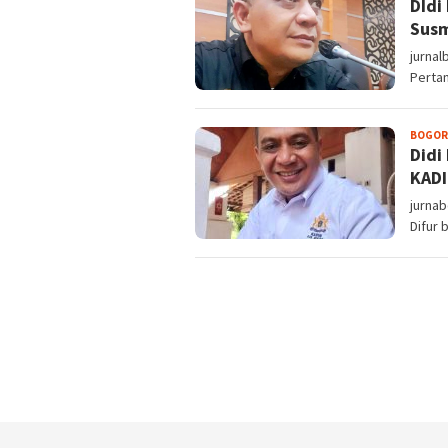
DIdi
Susm
jurna
Pertam
BOGOR
Didi
KADI
jurnab
Difur 