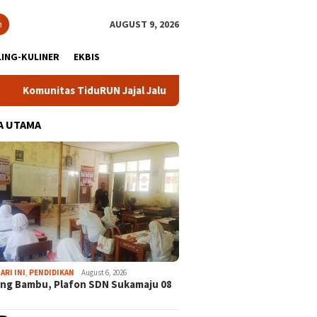
h
AUGUST 9, 2026
ING-KULINER
EKBIS
as TiduRUN Jajal Jalur Baru Trekking dan Trail Run
DPC P
A UTAMA
ARI INI
,
PENDIDIKAN
August 6, 2026
ng Bambu, Plafon SDN Sukamaju 08