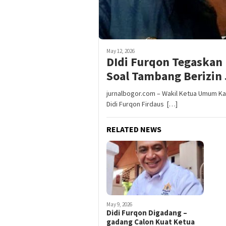
May 12, 2026
DIdi Furqon Tegaskan
Soal Tambang Berizin 
jurnalbogor.com – Wakil Ketua Umum K
Didi Furqon Firdaus […]
RELATED NEWS
May 9, 2026
Didi Furqon Digadang –
gadang Calon Kuat Ketua