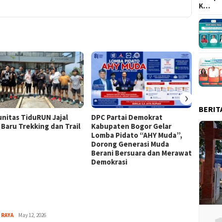
K…
›
BERIT
nitas TiduRUN Jajal
DPC Partai Demokrat
Lomba
 Baru Trekking dan Trail
Kabupaten Bogor Gelar
Kabup
Lomba Pidato “AHY Muda”,
Kompet
Dorong Generasi Muda
Uji Ke
Berani Bersuara dan Merawat
Tim
Demokrasi
Aga
 RAYA
May 12, 2026