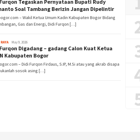
 Furqon Tegaskan Pernyataan Bupati Rudy
Alamanda
anto Soal Tambang Berizin Jangan Dipelintir
lbogor.com – Wakil Ketua Umum Kadin Kabupaten Bogor Bidang
bangan, Gas dan Energi, Didi Furqon […]
Aga
 RAYA
May 9, 2026
 Furqon Digadang – gadang Calon Kuat Ketua
Alamanda
N Kabupaten Bogor
ogor.com – Didi Furqon Firdaus, S.IP, M.Si atau yang akrab disapa
bukanlah sosok asing […]