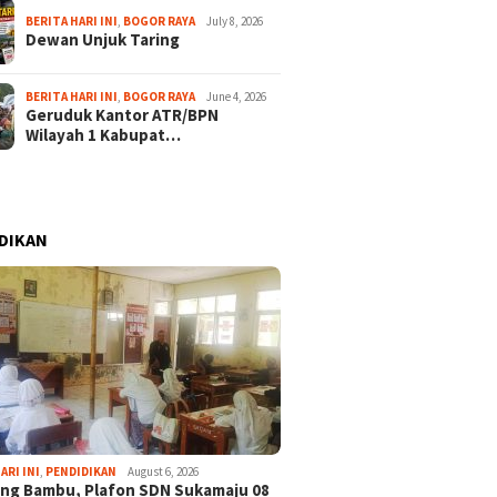
BERITA HARI INI
,
BOGOR RAYA
July 8, 2026
Dewan Unjuk Taring
BERITA HARI INI
,
BOGOR RAYA
June 4, 2026
Geruduk Kantor ATR/BPN
Wilayah 1 Kabupat…
DIKAN
ARI INI
,
PENDIDIKAN
August 6, 2026
ng Bambu, Plafon SDN Sukamaju 08