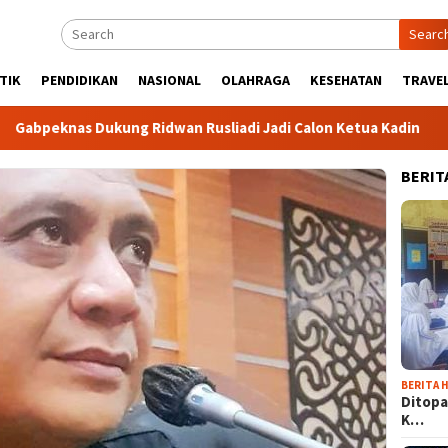
Searc
TIK
PENDIDIKAN
NASIONAL
OLAHRAGA
KESEHATAN
TRAVEL
 Dukung Ridwan Rusliadi Jadi Calon Ketua Kadin
Komunit
BERIT
BERITA H
Ditopa
K…