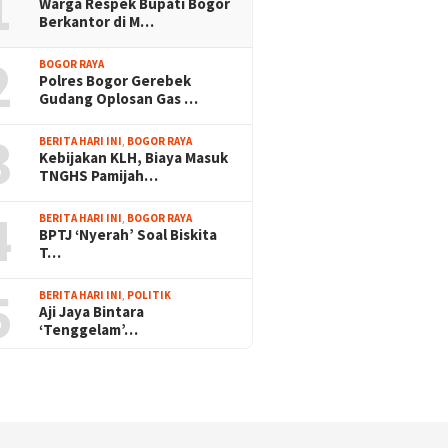
1
Warga Respek Bupati Bogor
Berkantor di M…
2
BOGOR RAYA
Polres Bogor Gerebek
Gudang Oplosan Gas …
3
BERITA HARI INI
,
BOGOR RAYA
Kebijakan KLH, Biaya Masuk
TNGHS Pamijah…
4
BERITA HARI INI
,
BOGOR RAYA
BPTJ ‘Nyerah’ Soal Biskita
T…
5
BERITA HARI INI
,
POLITIK
Aji Jaya Bintara
‘Tenggelam’…