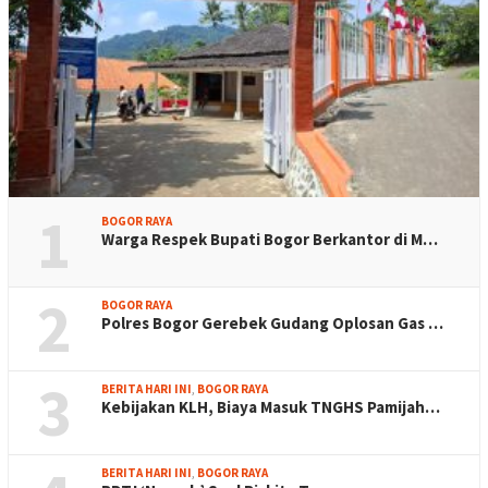
1
BOGOR RAYA
Warga Respek Bupati Bogor Berkantor di M…
2
BOGOR RAYA
Polres Bogor Gerebek Gudang Oplosan Gas …
3
BERITA HARI INI
,
BOGOR RAYA
Kebijakan KLH, Biaya Masuk TNGHS Pamijah…
BERITA HARI INI
,
BOGOR RAYA