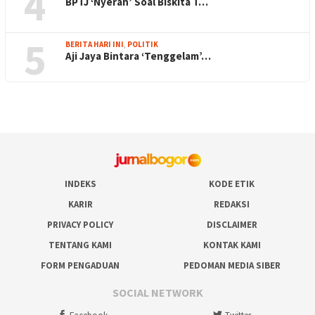
4
BPTJ ‘Nyerah’ Soal Biskita T…
5
BERITA HARI INI
,
POLITIK
Aji Jaya Bintara ‘Tenggelam’…
INDEKS
KODE ETIK
KARIR
REDAKSI
PRIVACY POLICY
DISCLAIMER
TENTANG KAMI
KONTAK KAMI
FORM PENGADUAN
PEDOMAN MEDIA SIBER
SOCIAL NETWORK