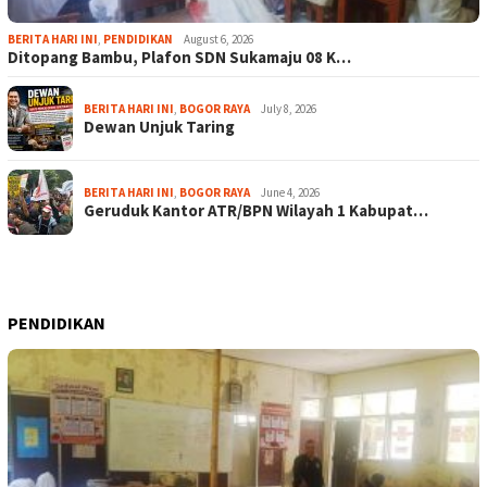
BERITA HARI INI
,
PENDIDIKAN
August 6, 2026
Ditopang Bambu, Plafon SDN Sukamaju 08 K…
BERITA HARI INI
,
BOGOR RAYA
July 8, 2026
Dewan Unjuk Taring
BERITA HARI INI
,
BOGOR RAYA
June 4, 2026
Geruduk Kantor ATR/BPN Wilayah 1 Kabupat…
PENDIDIKAN