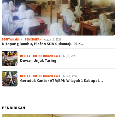
BERITA HARI INI
,
PENDIDIKAN
August 6, 2026
Ditopang Bambu, Plafon SDN Sukamaju 08 K…
BERITA HARI INI
,
BOGOR RAYA
July 8, 2026
Dewan Unjuk Taring
BERITA HARI INI
,
BOGOR RAYA
June 4, 2026
Geruduk Kantor ATR/BPN Wilayah 1 Kabupat…
PENDIDIKAN