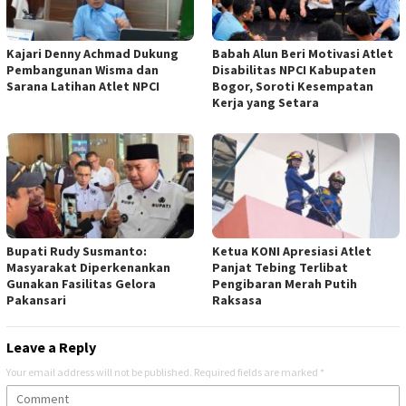
Kajari Denny Achmad Dukung
Babah Alun Beri Motivasi Atlet
Pembangunan Wisma dan
Disabilitas NPCI Kabupaten
Sarana Latihan Atlet NPCI
Bogor, Soroti Kesempatan
Kerja yang Setara
Bupati Rudy Susmanto:
Ketua KONI Apresiasi Atlet
Masyarakat Diperkenankan
Panjat Tebing Terlibat
Gunakan Fasilitas Gelora
Pengibaran Merah Putih
Pakansari
Raksasa
Leave a Reply
Your email address will not be published.
Required fields are marked
*