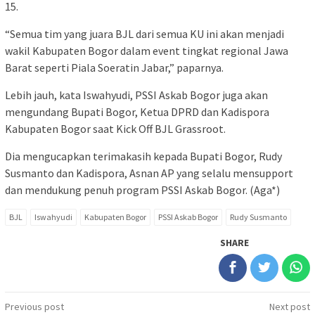
15.
“Semua tim yang juara BJL dari semua KU ini akan menjadi
wakil Kabupaten Bogor dalam event tingkat regional Jawa
Barat seperti Piala Soeratin Jabar,” paparnya.
Lebih jauh, kata Iswahyudi, PSSI Askab Bogor juga akan
mengundang Bupati Bogor, Ketua DPRD dan Kadispora
Kabupaten Bogor saat Kick Off BJL Grassroot.
Dia mengucapkan terimakasih kepada Bupati Bogor, Rudy
Susmanto dan Kadispora, Asnan AP yang selalu mensupport
dan mendukung penuh program PSSI Askab Bogor. (Aga*)
BJL
Iswahyudi
Kabupaten Bogor
PSSI Askab Bogor
Rudy Susmanto
SHARE
Post
Previous post
Next post