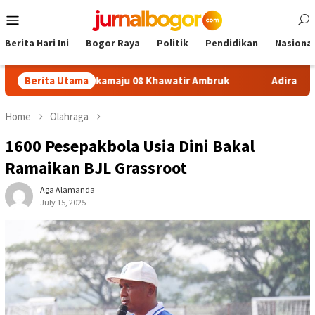
Skip
Mobile
to
Menu
content
Berita Hari Ini
Bogor Raya
Politik
Pendidikan
Nasional
n SDN Sukamaju 08 Khawatir Ambruk
Berita Utama
Adira Expo Merdeka
Home
Olahraga
1600 Pesepakbola Usia Dini Bakal
Ramaikan BJL Grassroot
Aga Alamanda
July 15, 2025