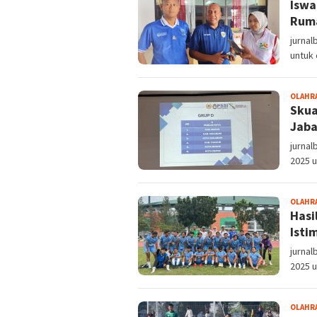
Iswa
Ruma
jurnal
untuk 
OLAHR
Skua
Jaba
jurnal
2025 
OLAHR
Hasi
Isti
jurnal
2025 
OLAHR