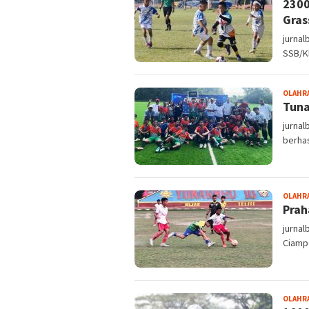
2300
Gras
jurna
SSB/K
OLAHR
Tuna
jurnal
berhas
OLAHR
Prah
jurnal
Ciamp
OLAHR