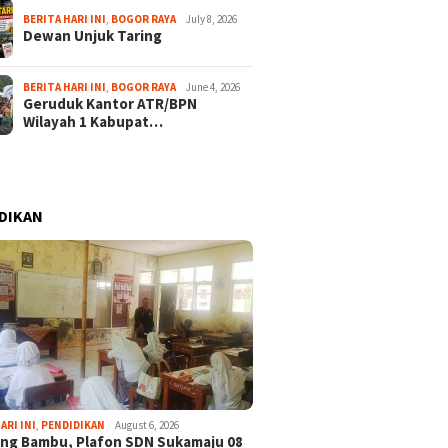
BERITA HARI INI
,
BOGOR RAYA
July 8, 2026
Dewan Unjuk Taring
BERITA HARI INI
,
BOGOR RAYA
June 4, 2026
Geruduk Kantor ATR/BPN
Wilayah 1 Kabupat…
DIKAN
, 2025
January 3, 2025
August 21, 2025
i Optimis Tim
Tahun 2025 Anggaran PSSI
Skuad Bogor 
ARI INI
,
PENDIDIKAN
August 6, 2026
la Kabupaten
Askab Bogor Langsung dari
Masuk Grup D
ng Bambu, Plafon SDN Sukamaju 08