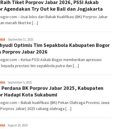
 Raih Tiket Porprov Jabar 2026, PSSI Askab
Alamanda
r Agendakan Try Out ke Bali dan Jogjakarta
bogor.com – Usai lolos dari Babak Kualifikasi (BK) Porprov Jabar
an meraih tiket ke […]
Aga
AGA
September 11, 2025
hyudi Optimis Tim Sepakbola Kabupaten Bogor
Alamanda
s Porprov Jabar 2026
lbogor.com – Ketua PSSI Askab Bogor memberikan apresiasi
f kepada prestasi tim sepakbola putra dan […]
Aga
AGA
September 5, 2025
 Perdana BK Porprov Jabar 2025, Kabupaten
Alamanda
r Hadapi Kota Sukabumi
bogor.com – Babak kualifikasi (BK) Pekan Olahraga Provinsi Jawa
(Porprov Jabar) 2025 cabang olahraga […]
Aga
AGA
August 29, 2025