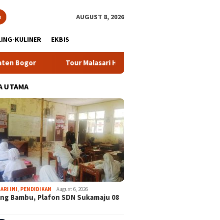
h
AUGUST 8, 2026
ING-KULINER
EKBIS
ur Malasari Halimun Salak Kian Diminati, Ratusan Rider dari 18 P
A UTAMA
ARI INI
,
PENDIDIKAN
August 6, 2026
ng Bambu, Plafon SDN Sukamaju 08