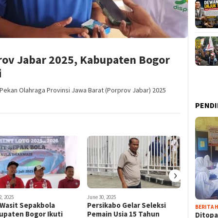
rov Jabar 2025, Kabupaten Bogor
i
) Pekan Olahraga Provinsi Jawa Barat (Porprov Jabar) 2025
PENDI
›
2, 2025
June 30, 2025
September 11
 Wasit Sepakbola
Persikabo Gelar Seleksi
Iswahyud
BERITA H
upaten Bogor Ikuti
Pemain Usia 15 Tahun
Sepakbo
Ditopa