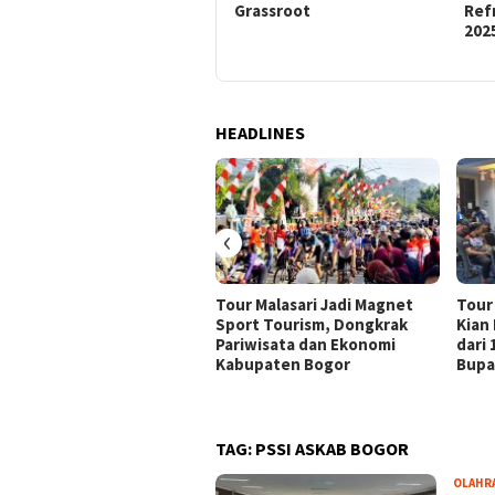
Grassroot 2025
Grassroot
Ref
202
HEADLINES
‹
Tour Malasari Jadi Magnet
Tour
Sport Tourism, Dongkrak
Kian
Pariwisata dan Ekonomi
dari
Kabupaten Bogor
Bupa
TAG:
PSSI ASKAB BOGOR
OLAHR