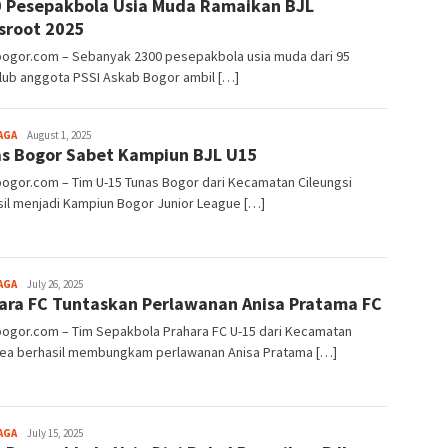
 Pesepakbola Usia Muda Ramaikan BJL
Alamanda
sroot 2025
lbogor.com – Sebanyak 2300 pesepakbola usia muda dari 95
lub anggota PSSI Askab Bogor ambil […]
Aga
AGA
August 1, 2025
s Bogor Sabet Kampiun BJL U15
Alamanda
bogor.com – Tim U-15 Tunas Bogor dari Kecamatan Cileungsi
il menjadi Kampiun Bogor Junior League […]
Aga
AGA
July 26, 2025
ara FC Tuntaskan Perlawanan Anisa Pratama FC
Alamanda
bogor.com – Tim Sepakbola Prahara FC U-15 dari Kecamatan
ea berhasil membungkam perlawanan Anisa Pratama […]
Aga
AGA
July 15, 2025
Alamanda