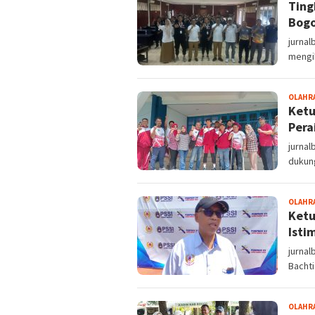
Ting
Bogo
jurna
mengik
OLAHR
Ketu
Pera
jurna
dukung
OLAHR
Ketu
Isti
jurna
Bacht
OLAHR