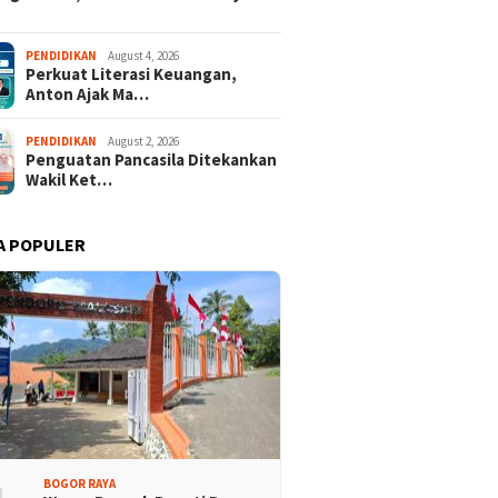
los Porprov Jabar
Dispora
Jabar 2025
PENDIDIKAN
August 4, 2026
Perkuat Literasi Keuangan,
Anton Ajak Ma…
PENDIDIKAN
August 2, 2026
Penguatan Pancasila Ditekankan
Wakil Ket…
A POPULER
isi Bogor Biru di
Jelang Mukab IX KADIN
adin Bangun Kesadaran
Kabupaten Bogor, PHRI Bulat
akat Sungai Bebas
Dukung Ridwan Rusliadi
ah
BOGOR RAYA