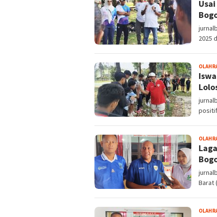
Usai
Bogo
jurnal
2025 d
OLAHR
Iswa
Lolo
jurna
positi
OLAHR
Laga
Bogo
jurnal
Barat 
OLAHR