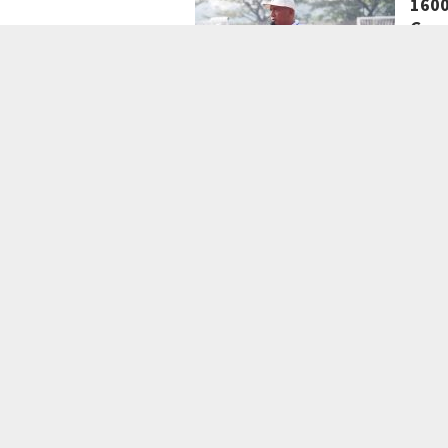
1600
Gras
jurnal
bakal
OLAHR
Ketu
Leag
jurnal
KU -13
OLAHR
110 
Ama
jurna
Sepak
Sanan