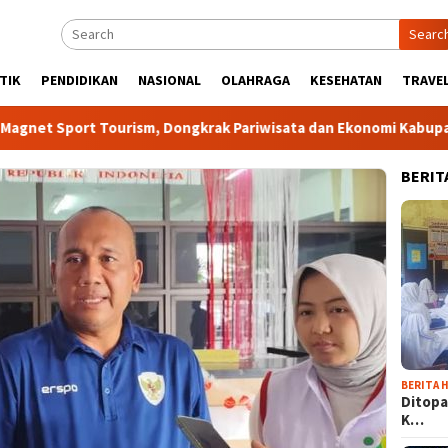
Searc
TIK
PENDIDIKAN
NASIONAL
OLAHRAGA
KESEHATAN
TRAVEL
sm, Dongkrak Pariwisata dan Ekonomi Kabupaten Bogor
To
BERIT
BERITA H
Ditopa
K…