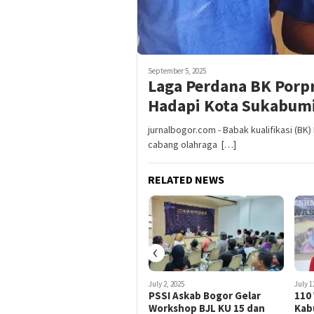
September 5, 2025
Laga Perdana BK Porp
Hadapi Kota Sukabum
jurnalbogor.com - Babak kualifikasi (BK
cabang olahraga […]
RELATED NEWS
‹
August 2, 2025
July 2, 2025
July 1
2300 Pesepakbola Usia
PSSI Askab Bogor Gelar
110
Muda Ramaikan BJL
Workshop BJL KU 15 dan
Kab