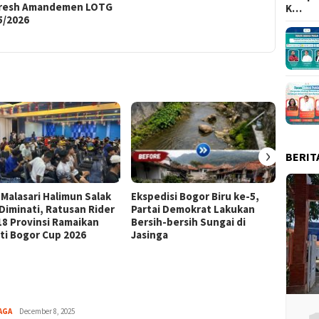
resh Amandemen LOTG
Bogor Lo
K…
5/2026
2026
›
BERIT
 Malasari Halimun Salak
Ekspedisi Bogor Biru ke-5,
Eksped
 Diminati, Ratusan Rider
Partai Demokrat Lakukan
Pangr
 18 Provinsi Ramaikan
Bersih-bersih Sungai di
Masyar
ti Bogor Cup 2026
Jasinga
Samp
Aga
AGA
December 8, 2025