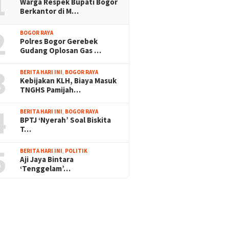
1
Warga Respek Bupati Bogor
Berkantor di M…
2
BOGOR RAYA
Polres Bogor Gerebek
Gudang Oplosan Gas …
3
BERITA HARI INI
,
BOGOR RAYA
Kebijakan KLH, Biaya Masuk
TNGHS Pamijah…
4
BERITA HARI INI
,
BOGOR RAYA
BPTJ ‘Nyerah’ Soal Biskita
T…
5
BERITA HARI INI
,
POLITIK
Aji Jaya Bintara
‘Tenggelam’…