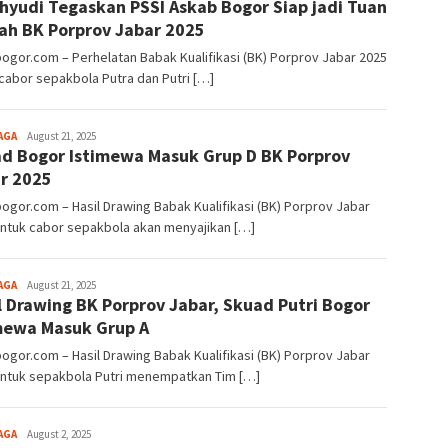
hyudi Tegaskan PSSI Askab Bogor Siap jadi Tuan
Alamanda
h BK Porprov Jabar 2025
bogor.com – Perhelatan Babak Kualifikasi (BK) Porprov Jabar 2025
cabor sepakbola Putra dan Putri […]
Aga
AGA
August 21, 2025
d Bogor Istimewa Masuk Grup D BK Porprov
Alamanda
r 2025
bogor.com – Hasil Drawing Babak Kualifikasi (BK) Porprov Jabar
untuk cabor sepakbola akan menyajikan […]
Aga
AGA
August 21, 2025
l Drawing BK Porprov Jabar, Skuad Putri Bogor
Alamanda
mewa Masuk Grup A
bogor.com – Hasil Drawing Babak Kualifikasi (BK) Porprov Jabar
untuk sepakbola Putri menempatkan Tim […]
Aga
AGA
August 2, 2025