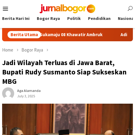
Skip
Mobile
to
Menu
content
Berita Hari Ini
Bogor Raya
Politik
Pendidikan
Nasional
afon SDN Sukamaju 08 Khawatir Ambruk
Berita Utama
Adira Expo Merd
Home
Bogor Raya
Jadi Wilayah Terluas di Jawa Barat,
Bupati Rudy Susmanto Siap Sukseskan
MBG
Aga Alamanda
July 3, 2025