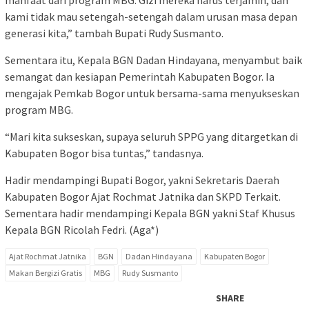
manfaat dari program MBG. Gizi mereka harus terjamin, dan
kami tidak mau setengah-setengah dalam urusan masa depan
generasi kita,” tambah Bupati Rudy Susmanto.
Sementara itu, Kepala BGN Dadan Hindayana, menyambut baik
semangat dan kesiapan Pemerintah Kabupaten Bogor. Ia
mengajak Pemkab Bogor untuk bersama-sama menyukseskan
program MBG.
“Mari kita sukseskan, supaya seluruh SPPG yang ditargetkan di
Kabupaten Bogor bisa tuntas,” tandasnya.
Hadir mendampingi Bupati Bogor, yakni Sekretaris Daerah
Kabupaten Bogor Ajat Rochmat Jatnika dan SKPD Terkait.
Sementara hadir mendampingi Kepala BGN yakni Staf Khusus
Kepala BGN Ricolah Fedri. (Aga*)
Ajat Rochmat Jatnika
BGN
Dadan Hindayana
Kabupaten Bogor
Makan Bergizi Gratis
MBG
Rudy Susmanto
SHARE