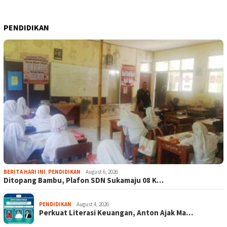
PENDIDIKAN
BERITA HARI INI
,
PENDIDIKAN
August 6, 2026
Ditopang Bambu, Plafon SDN Sukamaju 08 K…
PENDIDIKAN
August 4, 2026
Perkuat Literasi Keuangan, Anton Ajak Ma…