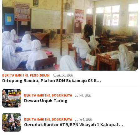
BERITA HARI INI
,
PENDIDIKAN
August 6, 2026
Ditopang Bambu, Plafon SDN Sukamaju 08 K…
BERITA HARI INI
,
BOGOR RAYA
July 8, 2026
Dewan Unjuk Taring
BERITA HARI INI
,
BOGOR RAYA
June 4, 2026
Geruduk Kantor ATR/BPN Wilayah 1 Kabupat…