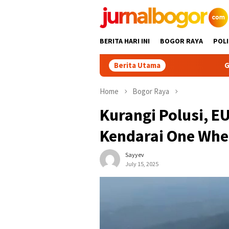
Skip
to
content
BERITA HARI INI
BOGOR RAYA
POLI
Berita Utama
Gabpeknas Dukung 
Home
Bogor Raya
Kurangi Polusi, E
Kendarai One Whe
Sayyev
July 15, 2025