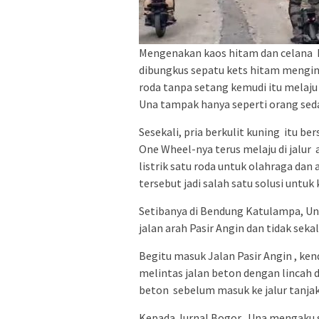
Mengenakan kaos hitam dan celana hi
dibungkus sepatu kets hitam menginj
roda tanpa setang kemudi itu melaju
Una tampak hanya seperti orang sedan
Sesekali, pria berkulit kuning itu be
One Wheel-nya terus melaju di jalu
listrik satu roda untuk olahraga dan
tersebut jadi salah satu solusi untuk 
Setibanya di Bendung Katulampa, Un
jalan arah Pasir Angin dan tidak seka
Begitu masuk Jalan Pasir Angin , k
melintas jalan beton dengan lincah d
beton sebelum masuk ke jalur tanjak
Kepada Jurnal Bogor, Una mengaku 