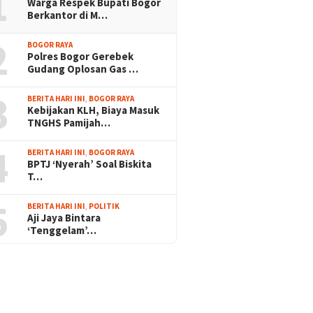
1
Warga Respek Bupati Bogor
Berkantor di M…
2
BOGOR RAYA
Polres Bogor Gerebek
Gudang Oplosan Gas …
3
BERITA HARI INI
,
BOGOR RAYA
Kebijakan KLH, Biaya Masuk
TNGHS Pamijah…
4
BERITA HARI INI
,
BOGOR RAYA
BPTJ ‘Nyerah’ Soal Biskita
T…
5
BERITA HARI INI
,
POLITIK
Aji Jaya Bintara
‘Tenggelam’…