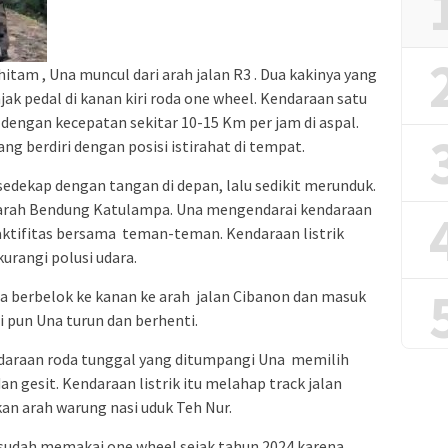
tam , Una muncul dari arah jalan R3 . Dua kakinya yang
ak pedal di kanan kiri roda one wheel. Kendaraan satu
 dengan kecepatan sekitar 10-15 Km per jam di aspal.
g berdiri dengan posisi istirahat di tempat.
rsedekap dengan tangan di depan, lalu sedikit merunduk.
r arah Bendung Katulampa. Una mengendarai kendaraan
 aktifitas bersama teman-teman. Kendaraan listrik
kurangi polusi udara.
a berbelok ke kanan ke arah jalan Cibanon dan masuk
li pun Una turun dan berhenti.
endaraan roda tunggal yang ditumpangi Una memilih
an gesit. Kendaraan listrik itu melahap track jalan
an arah warung nasi uduk Teh Nur.
sudah memakai one wheel sejak tahun 2024 karena