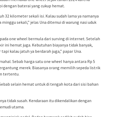
pi dengan baterai yang cukup hemat.
auh 32 kilometer sekali isi. Kalau sudah lama ya namanya
a minggu sekali,” jelas Una ditemui di warung nasi uduk
ada one wheel bermula dari surving di internet. Setelah
ikir ini hemat juga. Kebutuhan biayanya tidak banyak,
tapi kalau jatuh ya berdarah juga,” papar Una.
k mahal. Sebab harga satu one wheel hanya antara Rp 5
tergantung merek. Biasanya orang memilih sepeda listrik
 tertentu.
. Sebab selain hemat untuk di tengah kota dari sisi bahan
a tidak susah. Kendaraan itu dikendalikan dengan
kemudi utama.
 menginjak pedal. Badan bergerak sedikit sudah bisa