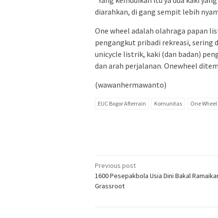
diarahkan, di gang sempit lebih nya
One wheel adalah olahraga papan lis
pengangkut pribadi rekreasi, sering
unicycle listrik, kaki (dan badan) p
dan arah perjalanan. Onewheel ditem
(wawanhermawanto)
EUC Bogor Afterrain
Komunitas
One Wheel
Post
Previous post
1600 Pesepakbola Usia Dini Bakal Ramaika
navigation
Grassroot