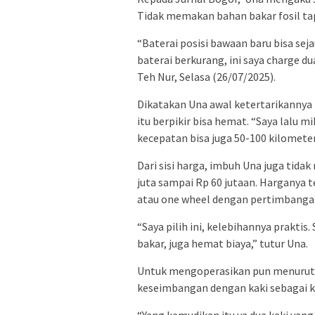
Tidak memakan bahan bakar fosil ta
“Baterai posisi bawaan baru bisa sej
baterai berkurang, ini saya charge du
Teh Nur, Selasa (26/07/2025).
Dikatakan Una awal ketertarikannya p
itu berpikir bisa hemat. “Saya lalu m
kecepatan bisa juga 50-100 kilometer 
Dari sisi harga, imbuh Una juga tida
juta sampai Rp 60 jutaan. Harganya 
atau one wheel dengan pertimbangan
“Saya pilih ini, kelebihannya praktis
bakar, juga hemat biaya,” tutur Una.
Untuk mengoperasikan pun menurutny
keseimbangan dengan kaki sebagai 
“Yang kemudikan itu ya dua kaki yang