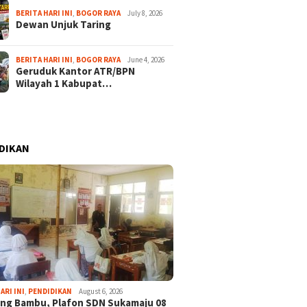
BERITA HARI INI
,
BOGOR RAYA
July 8, 2026
Dewan Unjuk Taring
BERITA HARI INI
,
BOGOR RAYA
June 4, 2026
Geruduk Kantor ATR/BPN
Wilayah 1 Kabupat…
DIKAN
ARI INI
,
PENDIDIKAN
August 6, 2026
ng Bambu, Plafon SDN Sukamaju 08