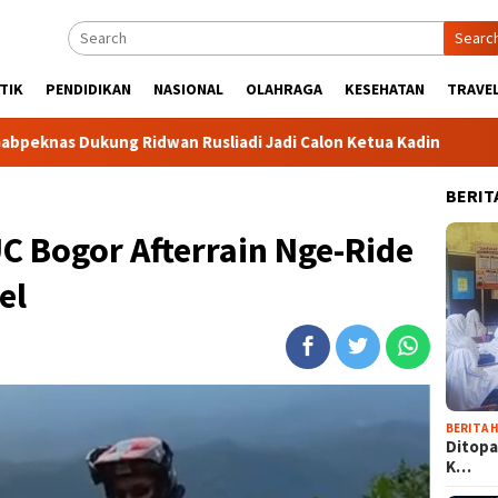
Searc
TIK
PENDIDIKAN
NASIONAL
OLAHRAGA
KESEHATAN
TRAVEL
Ridwan Rusliadi Jadi Calon Ketua Kadin
Komunitas TiduRU
BERIT
UC Bogor Afterrain Nge-Ride
el
BERITA H
Ditopa
K…