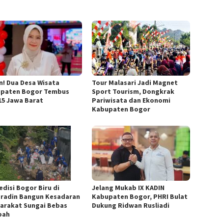
n! Dua Desa Wisata
Tour Malasari Jadi Magnet
paten Bogor Tembus
Sport Tourism, Dongkrak
15 Jawa Barat
Pariwisata dan Ekonomi
Kabupaten Bogor
edisi Bogor Biru di
Jelang Mukab IX KADIN
radin Bangun Kesadaran
Kabupaten Bogor, PHRI Bulat
arakat Sungai Bebas
Dukung Ridwan Rusliadi
pah