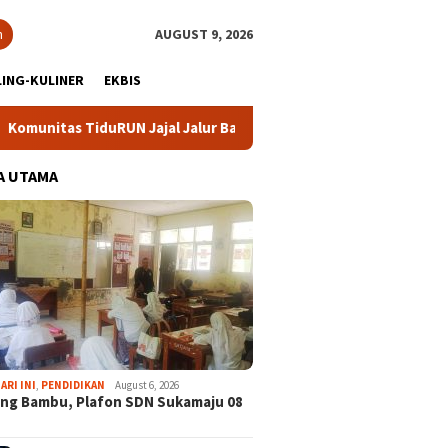
h
AUGUST 9, 2026
ING-KULINER
EKBIS
N Jajal Jalur Baru Trekking dan Trail Run
DPC Partai De
A UTAMA
ARI INI
,
PENDIDIKAN
August 6, 2026
ng Bambu, Plafon SDN Sukamaju 08