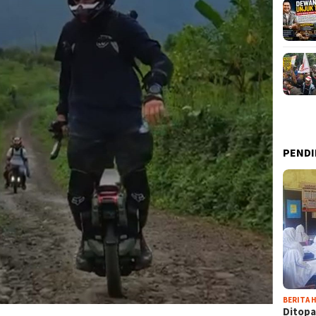
PENDI
BERITA H
Ditopa