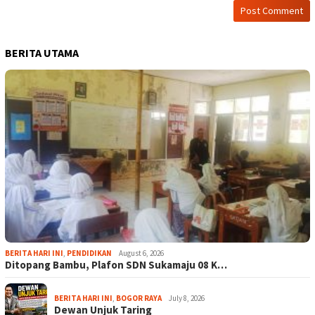
BERITA UTAMA
BERITA HARI INI
,
PENDIDIKAN
August 6, 2026
Ditopang Bambu, Plafon SDN Sukamaju 08 K…
BERITA HARI INI
,
BOGOR RAYA
July 8, 2026
Dewan Unjuk Taring