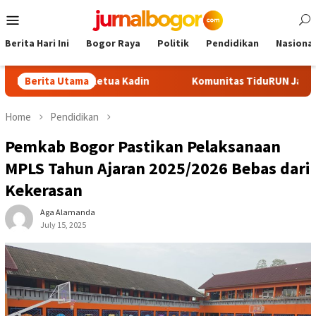
Skip
Mobile
to
Menu
content
Berita Hari Ini
Bogor Raya
Politik
Pendidikan
Nasional
 Calon Ketua Kadin
Berita Utama
Komunitas TiduRUN Jajal Jalur Baru Tr
Home
Pendidikan
Pemkab Bogor Pastikan Pelaksanaan
MPLS Tahun Ajaran 2025/2026 Bebas dari
Kekerasan
Aga Alamanda
July 15, 2025