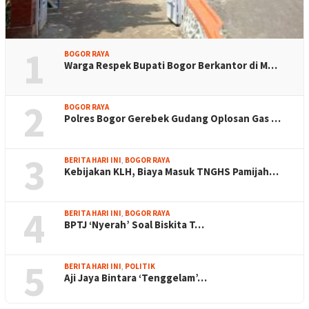
1
BOGOR RAYA
Warga Respek Bupati Bogor Berkantor di M…
2
BOGOR RAYA
Polres Bogor Gerebek Gudang Oplosan Gas …
3
BERITA HARI INI
,
BOGOR RAYA
Kebijakan KLH, Biaya Masuk TNGHS Pamijah…
4
BERITA HARI INI
,
BOGOR RAYA
BPTJ ‘Nyerah’ Soal Biskita T…
5
BERITA HARI INI
,
POLITIK
Aji Jaya Bintara ‘Tenggelam’…