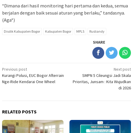
“Dimana dari hasil monitoring hari pertama dan kedua, semua
berjalan dengan baik sesuai aturan yang berlaku,” tandasnya.
(Aga*)
Disdik Kabupaten Bogor
Kabupaten Bogor
MPLS
Rusliandy
SHARE
Post
Previous post
Next post
Kurangi Polusi, EUC Bogor Afterrain
SMPN 5 Cileungsi Jadi Skala
navigation
Nge-Ride Kendarai One Wheel
Prioritas, Junsam : Kita Wujudkan
di 2026
RELATED POSTS