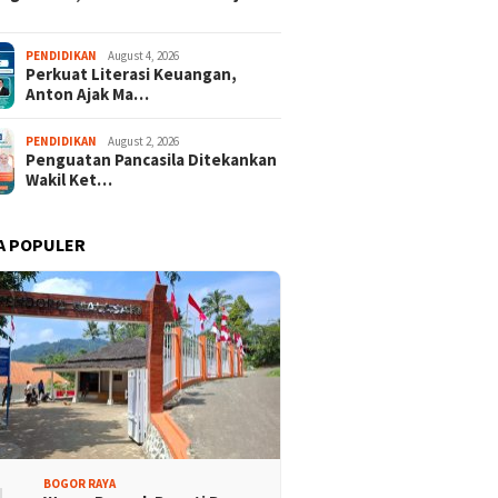
PENDIDIKAN
August 4, 2026
Perkuat Literasi Keuangan,
Anton Ajak Ma…
PENDIDIKAN
August 2, 2026
Penguatan Pancasila Ditekankan
Wakil Ket…
A POPULER
rtai Demokrat
Lomba Rakyat Demokrat
aten Bogor Gelar
Kabupaten Bogor Hadirkan
 Pidato “AHY Muda”,
Kompetisi Lintas Generasi,
g Generasi Muda
Uji Kekompakan dan Strategi
 Bersuara dan Merawat
Tim
rasi
BOGOR RAYA