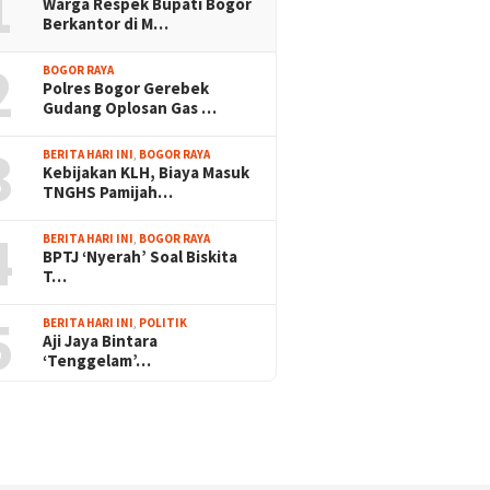
1
Warga Respek Bupati Bogor
Berkantor di M…
2
BOGOR RAYA
Polres Bogor Gerebek
Gudang Oplosan Gas …
3
BERITA HARI INI
,
BOGOR RAYA
Kebijakan KLH, Biaya Masuk
TNGHS Pamijah…
4
BERITA HARI INI
,
BOGOR RAYA
BPTJ ‘Nyerah’ Soal Biskita
T…
5
BERITA HARI INI
,
POLITIK
Aji Jaya Bintara
‘Tenggelam’…