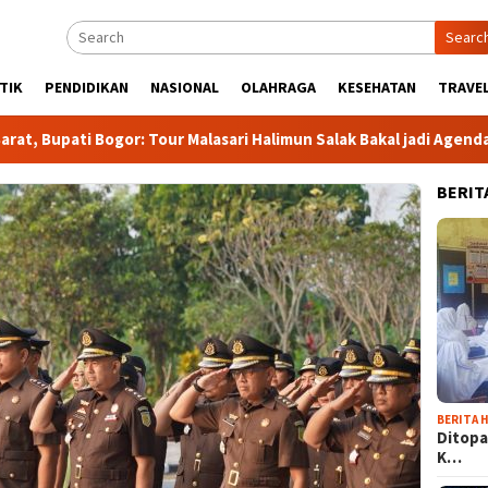
Searc
TIK
PENDIDIKAN
NASIONAL
OLAHRAGA
KESEHATAN
TRAVEL
 Bogor: Tour Malasari Halimun Salak Bakal jadi Agenda Tahunan
BERIT
BERITA H
Ditopa
K…