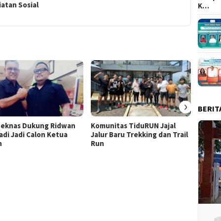
atan Sosial
K…
›
BERIT
eknas Dukung Ridwan
Komunitas TiduRUN Jajal
DPC Pa
adi Jadi Calon Ketua
Jalur Baru Trekking dan Trail
Kabup
n
Run
Lomba
Doron
Berani
Demok