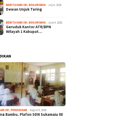
BERITA HARI INI
,
BOGOR RAYA
July 8, 2026
Dewan Unjuk Taring
BERITA HARI INI
,
BOGOR RAYA
June 4, 2026
Geruduk Kantor ATR/BPN
Wilayah 1 Kabupat…
DIKAN
ARI INI
,
PENDIDIKAN
August 6, 2026
ng Bambu, Plafon SDN Sukamaju 08