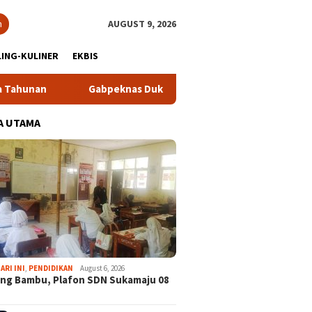
h
AUGUST 9, 2026
ING-KULINER
EKBIS
Gabpeknas Dukung Ridwan Rusliadi Jadi Calon Ketua Kadin
A UTAMA
ARI INI
,
PENDIDIKAN
August 6, 2026
ng Bambu, Plafon SDN Sukamaju 08