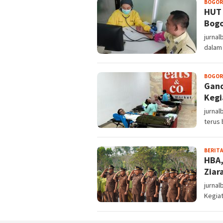
BOGOR
HUT 
Bogo
jurna
dalam 
BOGOR
Gand
Kegi
jurna
terus
BERITA
HBA,
Ziar
jurnal
Kegiat