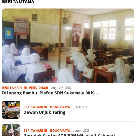
BERITA UTAMA
BERITA HARI INI
,
PENDIDIKAN
August 6, 2026
Ditopang Bambu, Plafon SDN Sukamaju 08 K…
BERITA HARI INI
,
BOGOR RAYA
July 8, 2026
Dewan Unjuk Taring
BERITA HARI INI
,
BOGOR RAYA
June 4, 2026
Geruduk Kantor ATR/BPN Wilayah 1 Kabupat…