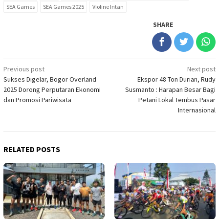
SEA Games
SEA Games 2025
Violine Intan
SHARE
Post
Previous post
Next post
Sukses Digelar, Bogor Overland
Ekspor 48 Ton Durian, Rudy
navigation
2025 Dorong Perputaran Ekonomi
Susmanto : Harapan Besar Bagi
dan Promosi Pariwisata
Petani Lokal Tembus Pasar
Internasional
RELATED POSTS