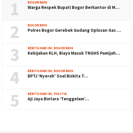
1
BOGOR RAYA
Warga Respek Bupati Bogor Berkantor di M…
2
BOGOR RAYA
Polres Bogor Gerebek Gudang Oplosan Gas …
3
BERITA HARI INI
,
BOGOR RAYA
Kebijakan KLH, Biaya Masuk TNGHS Pamijah…
4
BERITA HARI INI
,
BOGOR RAYA
BPTJ ‘Nyerah’ Soal Biskita T…
5
BERITA HARI INI
,
POLITIK
Aji Jaya Bintara ‘Tenggelam’…