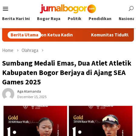
Skip
Mobile
to
Menu
content
Berita Hari Ini
Bogor Raya
Politik
Pendidikan
Nasional
adi Calon Ketua Kadin
Berita Utama
Komunitas TiduRUN Jajal Jalur Bar
Home
Olahraga
Sumbang Medali Emas, Dua Atlet Atletik
Kabupaten Bogor Berjaya di Ajang SEA
Games 2025
Aga Alamanda
December 15, 2025