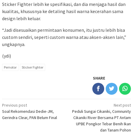
Sticker Fighter lebih ke spesifikasi, dan dia menjaga hasil dan
kualitas, khususnya ke detaling hasil warna kecerahan sama
design lebih keluar.
“Jadi disesuaikan permintaan konsumen, itu justru lebih bisa
custom sendiri, seperti custom warna atau aksen-aksen lain,”
ungkapnya.
(ydi)
Pemotor
Sticker Fighter
SHARE
Post
Previous post
Next post
Soal Rekomendasi Dedie-JM,
Peduli Sungai Cikaniki, Comnunity
navigation
Gerindra Clear, PAN Belum Final
Cikaniki River Bersama PT Antam
UPBE Pongkor Tebar Benih Ikan
dan Tanam Pohon