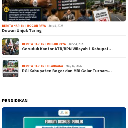
BERITA HARI INI
,
BOGOR RAYA
July 8, 2026
Dewan Unjuk Taring
BERITA HARI INI
,
BOGOR RAYA
June 4, 2026
Geruduk Kantor ATR/BPN Wilayah 1 Kabupat…
BERITA HARI INI
,
OLAHRAGA
May 14, 2026
PGI Kabupaten Bogor dan MBI Gelar Turnam…
PENDIDIKAN