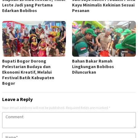
Leste Jadi yang Pertama
Kayu Minimalis Kekinian Sesuai
Edarkan Bobibos
Pesanan
Bupati Bogor Dorong
Bahan Bakar Ramah
Pelestarian Budaya dan
Lingkungan Bobibos
Ekonomi Kreatif, Melalui
Diluncurkan
Festival Batik Kabupaten
Bogor
Leave a Reply
Your email address will not be published.
Required fields are marked
*