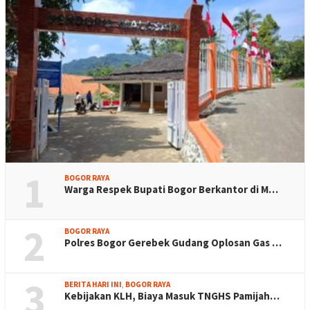
1
BOGOR RAYA
Warga Respek Bupati Bogor Berkantor di M…
2
BOGOR RAYA
Polres Bogor Gerebek Gudang Oplosan Gas …
3
BERITA HARI INI
,
BOGOR RAYA
Kebijakan KLH, Biaya Masuk TNGHS Pamijah…