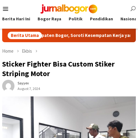
Skip
Mobile
to
Menu
content
Berita Hari Ini
Bogor Raya
Politik
Pendidikan
Nasional
NPCI Kabupaten Bogor, Soroti Kesempatan Kerja yang Setara
Berita Utama
Home
Ekbis
Sticker Fighter Bisa Custom Stiker
Striping Motor
Sayyev
August 7, 2024