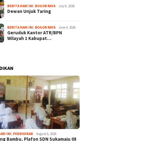
BERITA HARI INI
,
BOGOR RAYA
July 8, 2026
Dewan Unjuk Taring
BERITA HARI INI
,
BOGOR RAYA
June 4, 2026
Geruduk Kantor ATR/BPN
Wilayah 1 Kabupat…
DIKAN
ARI INI
,
PENDIDIKAN
August 6, 2026
ng Bambu, Plafon SDN Sukamaju 08