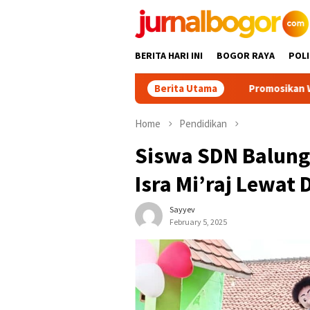
Skip
to
content
BERITA HARI INI
BOGOR RAYA
POLI
Berita Utama
Promosikan Wisata Bogor Barat,
Home
Pendidikan
Siswa SDN Balung
Isra Mi’raj Lewat
Sayyev
February 5, 2025