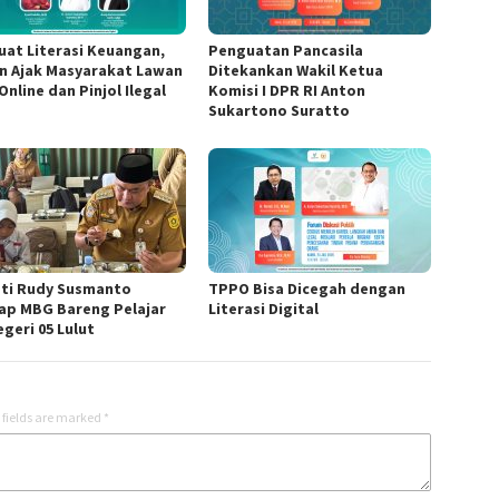
uat Literasi Keuangan,
Penguatan Pancasila
n Ajak Masyarakat Lawan
Ditekankan Wakil Ketua
Online dan Pinjol Ilegal
Komisi I DPR RI Anton
Sukartono Suratto
ti Rudy Susmanto
TPPO Bisa Dicegah dengan
ap MBG Bareng Pelajar
Literasi Digital
geri 05 Lulut
 fields are marked
*