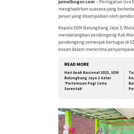
jurnalbogor.com
– Peringatan Isra 
menghadirkan suasana yang berbeda. 
pesan yang disampaikan oleh pendo
Kepala SDN Balungbang Jaya 3, Wul
mendatangkan pendongeng Kak Mans
pendongeng semenjak bertugas di SDN
bosan dalam menerima penyampaian m
READ MORE
Hari Anak Nasional 2025, SDN
Tu
Balungbang Jaya 3 Gelar
Ke
‘Pertemuan Pagi Ceria
Ba
Serentak’
Pe