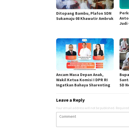
Perk
Ditopang Bambu, Plafon SDN
Anto
Sukamaju 08 Khawatir Ambruk
Judi 
Ancam Masa Depan Anak,
Bupa
Wakil Ketua Komisi I DPR RI
Sant
Ingatkan Bahaya Sharenting
SD Ne
Leave a Reply
Your email address will not be published.
Required