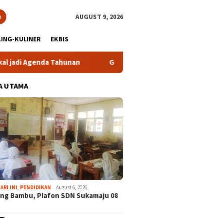
h
AUGUST 9, 2026
ING-KULINER
EKBIS
hunan
Gabpeknas Dukung Ridwan Rusliadi Jadi Calon Ket
A UTAMA
ARI INI
,
PENDIDIKAN
August 6, 2026
ng Bambu, Plafon SDN Sukamaju 08