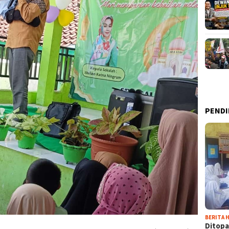
PENDI
BERITA H
Ditopa