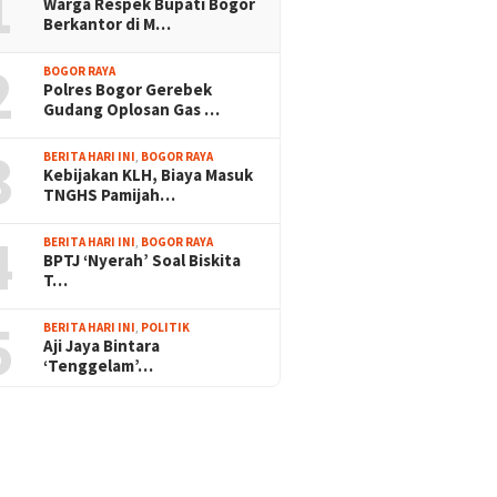
1
Warga Respek Bupati Bogor
Berkantor di M…
2
BOGOR RAYA
Polres Bogor Gerebek
Gudang Oplosan Gas …
3
BERITA HARI INI
,
BOGOR RAYA
Kebijakan KLH, Biaya Masuk
TNGHS Pamijah…
4
BERITA HARI INI
,
BOGOR RAYA
BPTJ ‘Nyerah’ Soal Biskita
T…
5
BERITA HARI INI
,
POLITIK
Aji Jaya Bintara
‘Tenggelam’…