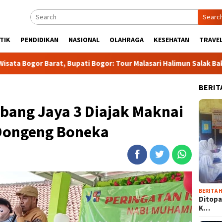
Searc
TIK
PENDIDIKAN
NASIONAL
OLAHRAGA
KESEHATAN
TRAVEL
 Bupati Bogor: Tour Malasari Halimun Salak Bakal jadi Agenda Ta
BERIT
bang Jaya 3 Diajak Maknai
 Dongeng Boneka
BERITA H
Ditopa
K…