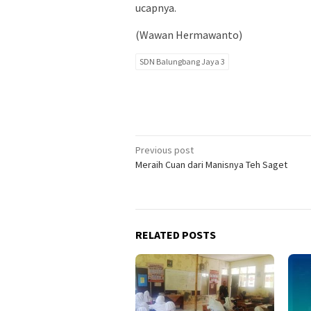
ucapnya.
(Wawan Hermawanto)
SDN Balungbang Jaya 3
Post
Previous post
Meraih Cuan dari Manisnya Teh Saget
navigation
RELATED POSTS