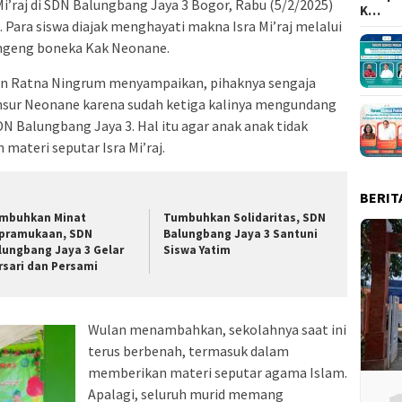
Mi’raj di SDN Balungbang Jaya 3 Bogor, Rabu (5/2/2025)
K…
Para siswa diajak menghayati makna Isra Mi’raj melalui
ngeng boneka Kak Neonane.
an Ratna Ningrum menyampaikan, pihaknya sengaja
ur Neonane karena sudah ketiga kalinya mengundang
 Balungbang Jaya 3. Hal itu agar anak anak tidak
ateri seputar Isra Mi’raj.
BERIT
mbuhkan Minat
Tumbuhkan Solidaritas, SDN
pramukaan, SDN
Balungbang Jaya 3 Santuni
lungbang Jaya 3 Gelar
Siswa Yatim
rsari dan Persami
Wulan menambahkan, sekolahnya saat ini
terus berbenah, termasuk dalam
memberikan materi seputar agama Islam.
Apalagi, seluruh murid memang