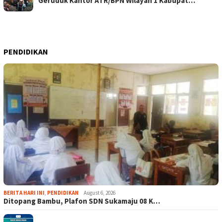
Geruduk Kantor ATR/BPN Wilayah 1 Kabupat…
PENDIDIKAN
BERITA HARI INI
,
PENDIDIKAN
August 6, 2026
Ditopang Bambu, Plafon SDN Sukamaju 08 K…