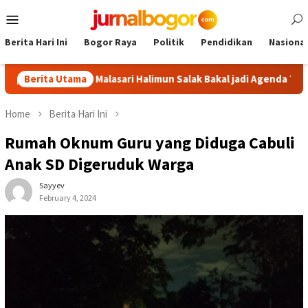
Skip
Mobile
to
Menu
content
Berita Hari Ini
Bogor Raya
Politik
Pendidikan
Nasional
r: Tour Malasari Halimun Salak Bakal jadi Agenda Tahunan
Berita Utama
Home
Berita Hari Ini
Rumah Oknum Guru yang Diduga Cabuli
Anak SD Digeruduk Warga
Sayyev
February 4, 2024