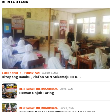
BERITA UTAMA
BERITA HARI INI
,
PENDIDIKAN
August 6, 2026
Ditopang Bambu, Plafon SDN Sukamaju 08 K…
BERITA HARI INI
,
BOGOR RAYA
July 8, 2026
Dewan Unjuk Taring
BERITA HARI INI
,
BOGOR RAYA
June 4, 2026