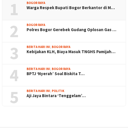
1
BOGOR RAYA
Warga Respek Bupati Bogor Berkantor di M…
2
BOGOR RAYA
Polres Bogor Gerebek Gudang Oplosan Gas …
3
BERITA HARI INI
,
BOGOR RAYA
Kebijakan KLH, Biaya Masuk TNGHS Pamijah…
4
BERITA HARI INI
,
BOGOR RAYA
BPTJ ‘Nyerah’ Soal Biskita T…
5
BERITA HARI INI
,
POLITIK
Aji Jaya Bintara ‘Tenggelam’…