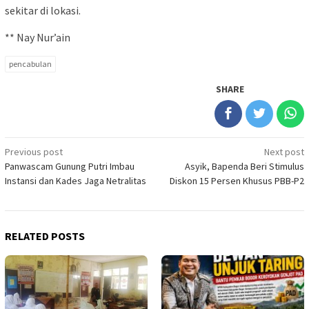
sekitar di lokasi.
** Nay Nur’ain
pencabulan
SHARE
Post
Previous post
Next post
Panwascam Gunung Putri Imbau
Asyik, Bapenda Beri Stimulus
navigation
Instansi dan Kades Jaga Netralitas
Diskon 15 Persen Khusus PBB-P2
RELATED POSTS