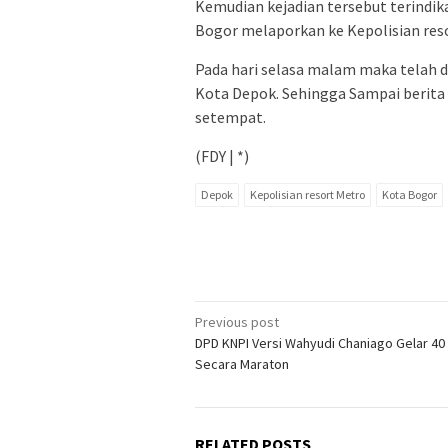
Kemudian kejadian tersebut terind
Bogor melaporkan ke Kepolisian res
Pada hari selasa malam maka telah d
Kota Depok. Sehingga Sampai berita 
setempat.
(FDY | *)
Depok
Kepolisian resort Metro
Kota Bogor
Post
Previous post
DPD KNPI Versi Wahyudi Chaniago Gelar 4
navigation
Secara Maraton
RELATED POSTS