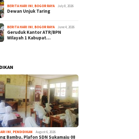
BERITA HARI INI
,
BOGOR RAYA
July 8, 2026
Dewan Unjuk Taring
BERITA HARI INI
,
BOGOR RAYA
June 4, 2026
Geruduk Kantor ATR/BPN
Wilayah 1 Kabupat…
DIKAN
ARI INI
,
PENDIDIKAN
August 6, 2026
ng Bambu, Plafon SDN Sukamaju 08