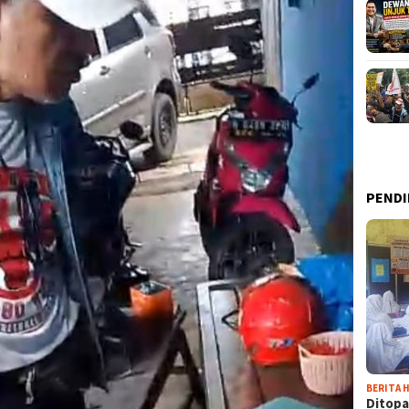
PENDI
BERITA H
Ditopa