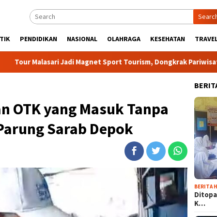
Searc
TIK
PENDIDIKAN
NASIONAL
OLAHRAGA
KESEHATAN
TRAVEL
 Jadi Magnet Sport Tourism, Dongkrak Pariwisata dan Ekonomi K
BERIT
kan OTK yang Masuk Tanpa
 Parung Sarab Depok
BERITA H
Ditopa
K…