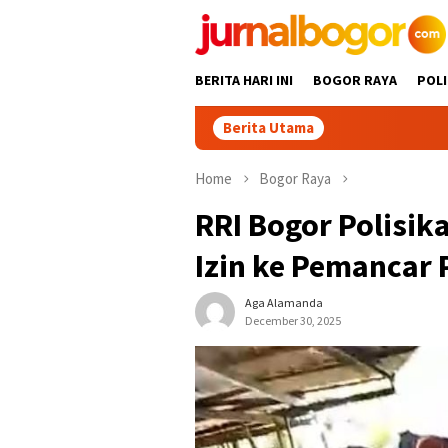
Skip
to
content
BERITA HARI INI
BOGOR RAYA
POLI
Berita Utama
Tour Malasari
Home
Bogor Raya
RRI Bogor Polisi
Izin ke Pemancar
Aga Alamanda
December 30, 2025