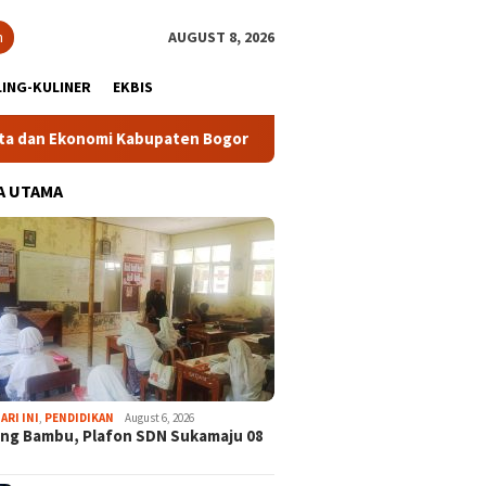
h
AUGUST 8, 2026
ING-KULINER
EKBIS
abupaten Bogor
Tour Malasari Halimun Salak Kian Diminati
A UTAMA
ARI INI
,
PENDIDIKAN
August 6, 2026
ng Bambu, Plafon SDN Sukamaju 08