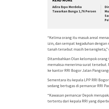
READ MORE
Adira Expo Merdeka
Di
Tawarkan Bunga 1,76 Persen
Mu
Sa
Pe
“Kelima orang itu masuk areal mena
izin, dan sempat kegaduhan dengan
tanah tersebut masih bersengketa,” 
Ditambahkan Olan kelompok orang ta
memaksa menerima surat tersebut. 
ke kantor RRI Bogor Jalan Pangrang
Sementara itu kepala LPP RRI Bogo
sedang bertugas di pemancar RRI Pa
“Kawasan pemancar Depok merupakan
tertentu dari kepala RRI yang diper