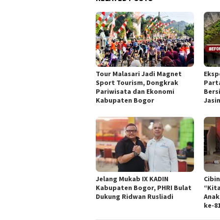
Tour Malasari Jadi Magnet
Eksp
Sport Tourism, Dongkrak
Part
Pariwisata dan Ekonomi
Bers
Kabupaten Bogor
Jasi
Jelang Mukab IX KADIN
Cibi
Kabupaten Bogor, PHRI Bulat
“Kit
Dukung Ridwan Rusliadi
Anak
ke-8