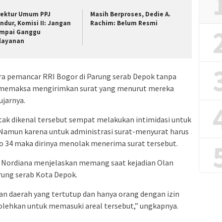
rektur Umum PPJ
Masih Berproses, Dedie A.
ndur, Komisi II: Jangan
Rachim: Belum Resmi
mpai Ganggu
layanan
ra pemancar RRI Bogor di Parung serab Depok tanpa
 memaksa mengirimkan surat yang menurut mereka
ujarnya.
k dikenal tersebut sempat melakukan intimidasi untuk
Namun karena untuk administrasi surat-menyurat harus
o 34 maka dirinya menolak menerima surat tersebut.
r Nordiana menjelaskan memang saat kejadian Olan
rung serab Kota Depok.
 daerah yang tertutup dan hanya orang dengan izin
bolehkan untuk memasuki areal tersebut,” ungkapnya.