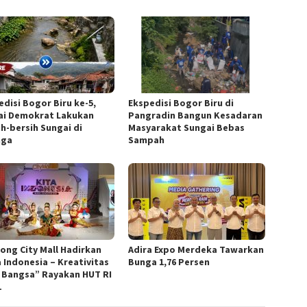
edisi Bogor Biru ke-5,
Ekspedisi Bogor Biru di
ai Demokrat Lakukan
Pangradin Bangun Kesadaran
ih-bersih Sungai di
Masyarakat Sungai Bebas
nga
Sampah
nong City Mall Hadirkan
Adira Expo Merdeka Tawarkan
a Indonesia – Kreativitas
Bunga 1,76 Persen
 Bangsa” Rayakan HUT RI
1