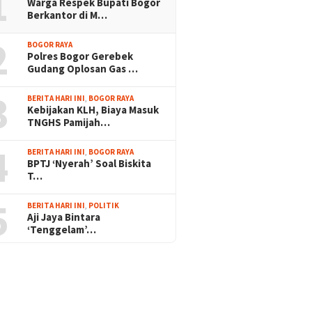
1
Warga Respek Bupati Bogor
Berkantor di M…
2
BOGOR RAYA
Polres Bogor Gerebek
Gudang Oplosan Gas …
3
BERITA HARI INI
,
BOGOR RAYA
Kebijakan KLH, Biaya Masuk
TNGHS Pamijah…
4
BERITA HARI INI
,
BOGOR RAYA
BPTJ ‘Nyerah’ Soal Biskita
T…
5
BERITA HARI INI
,
POLITIK
Aji Jaya Bintara
‘Tenggelam’…