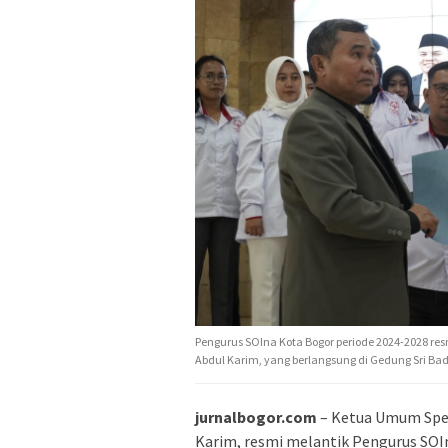
Pengurus SOIna Kota Bogor periode 2024-2028 re
Abdul Karim, yang berlangsung di Gedung Sri Bad
jurnalbogor.com
– Ketua Umum Spec
Karim, resmi melantik Pengurus SOI