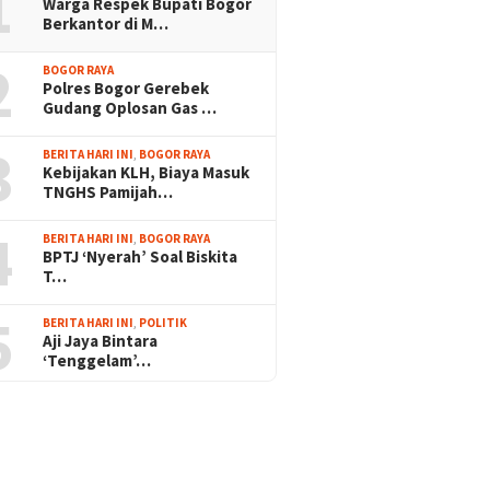
1
Warga Respek Bupati Bogor
Berkantor di M…
2
BOGOR RAYA
Polres Bogor Gerebek
Gudang Oplosan Gas …
3
BERITA HARI INI
,
BOGOR RAYA
Kebijakan KLH, Biaya Masuk
TNGHS Pamijah…
4
BERITA HARI INI
,
BOGOR RAYA
BPTJ ‘Nyerah’ Soal Biskita
T…
5
BERITA HARI INI
,
POLITIK
Aji Jaya Bintara
‘Tenggelam’…