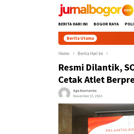
Skip
to
content
BERITA HARI INI
BOGOR RAYA
POLI
Berita Utama
Home
Berita Hari Ini
Resmi Dilantik, S
Cetak Atlet Berpre
Aga Alamanda
November 23, 2024