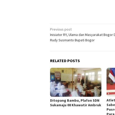
Post
Previous post
Inisiator RY, Ulama dan Masyarakat Bogor 
navigation
Rudy Susmanto Bupati Bogor
RELATED POSTS
Atle
Ditopang Bambu, Plafon SDN
Sabe
Sukamaju 08 Khawatir Ambruk
Pusr
Para