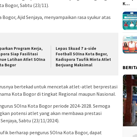
K…
a Bogor, Sabtu (23/11).
Bogor, Ajid Senjaya, menyampaikan rasa syukur atas
parkan Program Kerja,
Lepas Skuad 7 a-side
spora Siap Fasilitasi
Football SOIna Kota Bogor,
nue Latihan Atlet SOIna
Kadispora Taufik Minta Atlet
ta Bogor
Berjuang Maksimal
BERIT
gurusnya bertekad untuk mencetak atlet-atlet berprestasi
ama Kota Bogor di tingkat Regional maupun Nasional.
ngurus SOIna Kota Bogor periode 2024-2028. Semoga
kan potensi atlet yang akan membawa prestasi
 Senjaya, Sabtu (23/11/2024).
ufik berharap pengurus SOIna Kota Bogor, dapat