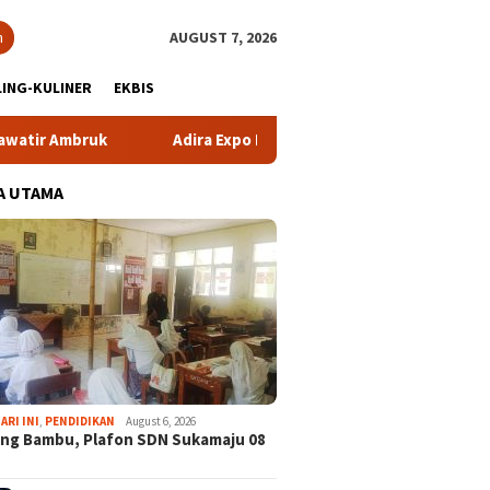
h
AUGUST 7, 2026
ING-KULINER
EKBIS
k
Adira Expo Merdeka Tawarkan Bunga 1,76 Persen
A UTAMA
ARI INI
,
PENDIDIKAN
August 6, 2026
ng Bambu, Plafon SDN Sukamaju 08