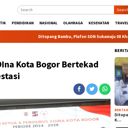
Searc
TIK
PENDIDIKAN
NASIONAL
OLAHRAGA
KESEHATAN
TRAVEL
Ditopang Bambu, Plafon SDN Sukamaju 08 Khawatir Ambru
BERIT
OIna Kota Bogor Bertekad
stasi
BERITA H
Ditopa
K…