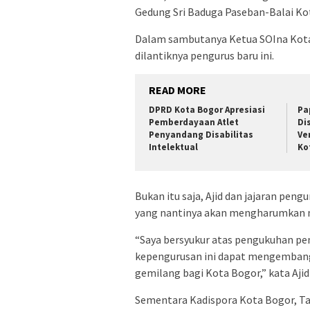
Gedung Sri Baduga Paseban-Balai Kot
Dalam sambutanya Ketua SOIna Kota 
dilantiknya pengurus baru ini.
READ MORE
DPRD Kota Bogor Apresiasi
Pa
Pemberdayaan Atlet
Di
Penyandang Disabilitas
Ve
Intelektual
Ko
Bukan itu saja, Ajid dan jajaran pen
yang nantinya akan mengharumkan n
“Saya bersyukur atas pengukuhan pe
kepengurusan ini dapat mengembang
gemilang bagi Kota Bogor,” kata Ajid
Sementara Kadispora Kota Bogor, Ta