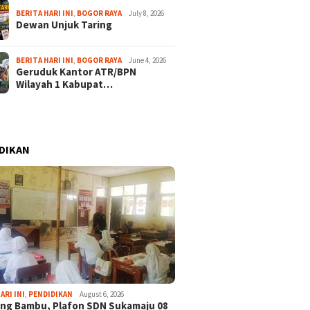
BERITA HARI INI
,
BOGOR RAYA
July 8, 2026
Dewan Unjuk Taring
BERITA HARI INI
,
BOGOR RAYA
June 4, 2026
Geruduk Kantor ATR/BPN
Wilayah 1 Kabupat…
DIKAN
ARI INI
,
PENDIDIKAN
August 6, 2026
ng Bambu, Plafon SDN Sukamaju 08