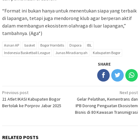
“Format ini bukan hanya untuk menentukan siapa yang terbaik
di lapangan, tetapi juga mendorong klub agar berperan aktif
dalam membangun ekosistem olahraga di luar lapangan,”
tambahnya. (Aga*)
Asnan AP
basket
Bogor Hornbills
Dispora
IBL
Indonesia Basketball League
Junas Miradiarsyah
Kabupaten Bogor
SHARE
Post
Previous post
Next post
21 Atlet IKASI Kabupaten Bogor
Gelar Pelatihan, Kementrans dan
navigation
Bertolak ke Porprov Jabar 2025
IPB Dorong Penguatan Ekosistem
Bisnis di 80 Kawasan Transmigrasi
RELATED POSTS