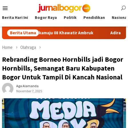
Skip
Mobile
to
Menu
content
Berita Hari Ini
Bogor Raya
Politik
Pendidikan
Nasional
n SDN Sukamaju 08 Khawatir Ambruk
Berita Utama
Adira Expo Merdeka
Home
Olahraga
Rebranding Borneo Hornbills jadi Bogor
Hornbills, Semangat Baru Kabupaten
Bogor Untuk Tampil Di Kancah Nasional
Aga Alamanda
November 7, 2025