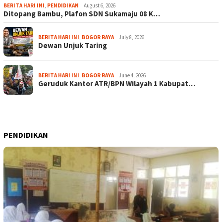
BERITA HARI INI
,
PENDIDIKAN
August 6, 2026
Ditopang Bambu, Plafon SDN Sukamaju 08 K…
BERITA HARI INI
,
BOGOR RAYA
July 8, 2026
Dewan Unjuk Taring
BERITA HARI INI
,
BOGOR RAYA
June 4, 2026
Geruduk Kantor ATR/BPN Wilayah 1 Kabupat…
PENDIDIKAN