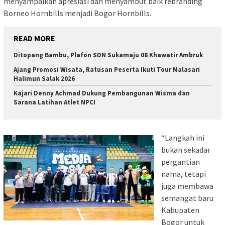
menyampaikan apresiasi dan menyambut baik rebranding
Borneo Hornbills menjadi Bogor Hornbills.
READ MORE
Ditopang Bambu, Plafon SDN Sukamaju 08 Khawatir Ambruk
Ajang Promosi Wisata, Ratusan Peserta Ikuti Tour Malasari
Halimun Salak 2026
Kajari Denny Achmad Dukung Pembangunan Wisma dan
Sarana Latihan Atlet NPCI
“Langkah ini
bukan sekadar
pergantian
nama, tetapi
juga membawa
semangat baru
Kabupaten
Bogor untuk