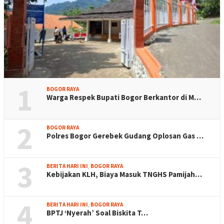
1
BOGOR RAYA
Warga Respek Bupati Bogor Berkantor di M…
2
BOGOR RAYA
Polres Bogor Gerebek Gudang Oplosan Gas …
3
BERITA HARI INI
,
BOGOR RAYA
Kebijakan KLH, Biaya Masuk TNGHS Pamijah…
4
BERITA HARI INI
,
BOGOR RAYA
BPTJ ‘Nyerah’ Soal Biskita T…