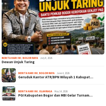
BERITA HARI INI
,
BOGOR RAYA
July 8, 2026
Dewan Unjuk Taring
BERITA HARI INI
,
BOGOR RAYA
June 4, 2026
Geruduk Kantor ATR/BPN Wilayah 1 Kabupat…
BERITA HARI INI
,
OLAHRAGA
May 14, 2026
PGI Kabupaten Bogor dan MBI Gelar Turnam…