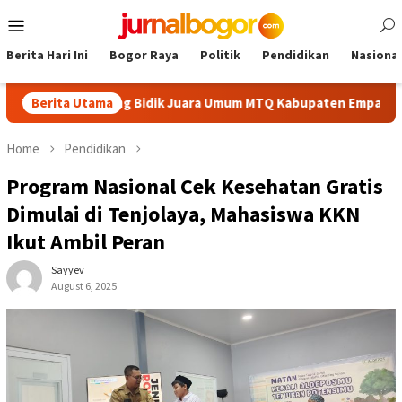
Skip
Mobile
to
Menu
content
Berita Hari Ini
Bogor Raya
Politik
Pendidikan
Nasional
ik, Cibinong Bidik Juara Umum MTQ Kabupaten Empat Kali Berunt
Berita Utama
Home
Pendidikan
Program Nasional Cek Kesehatan Gratis
Dimulai di Tenjolaya, Mahasiswa KKN
Ikut Ambil Peran
Sayyev
August 6, 2025