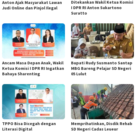
Ditekankan Wakil Ketua Komisi
Anton Ajak Masyarakat Lawan
I DPR RI Anton Sukartono
Judi Online dan Pinjol Ilegal
Suratto
Ancam Masa Depan Anak, Wakil
Bupati Rudy Susmanto Santap
Ketua Komisi I DPR RI Ingatkan
MBG Bareng Pelajar SD Negeri
Bahaya Sharenting
05 Lulut
TPPO Bisa Dicegah dengan
Memprihatinkan, Disdik Rehab
Literasi Digital
SD Negeri Cadas Leueur