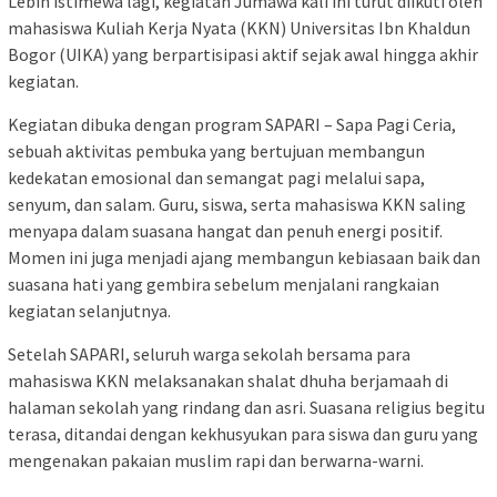
Lebih istimewa lagi, kegiatan Jumawa kali ini turut diikuti oleh
mahasiswa Kuliah Kerja Nyata (KKN) Universitas Ibn Khaldun
Bogor (UIKA) yang berpartisipasi aktif sejak awal hingga akhir
kegiatan.
Kegiatan dibuka dengan program SAPARI – Sapa Pagi Ceria,
sebuah aktivitas pembuka yang bertujuan membangun
kedekatan emosional dan semangat pagi melalui sapa,
senyum, dan salam. Guru, siswa, serta mahasiswa KKN saling
menyapa dalam suasana hangat dan penuh energi positif.
Momen ini juga menjadi ajang membangun kebiasaan baik dan
suasana hati yang gembira sebelum menjalani rangkaian
kegiatan selanjutnya.
Setelah SAPARI, seluruh warga sekolah bersama para
mahasiswa KKN melaksanakan shalat dhuha berjamaah di
halaman sekolah yang rindang dan asri. Suasana religius begitu
terasa, ditandai dengan kekhusyukan para siswa dan guru yang
mengenakan pakaian muslim rapi dan berwarna-warni.