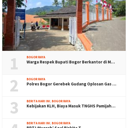
1
BOGOR RAYA
Warga Respek Bupati Bogor Berkantor di M…
2
BOGOR RAYA
Polres Bogor Gerebek Gudang Oplosan Gas …
3
BERITA HARI INI
,
BOGOR RAYA
Kebijakan KLH, Biaya Masuk TNGHS Pamijah…
BERITA HARI INI
,
BOGOR RAYA
BPTJ ‘Nyerah’ Soal Biskita T…