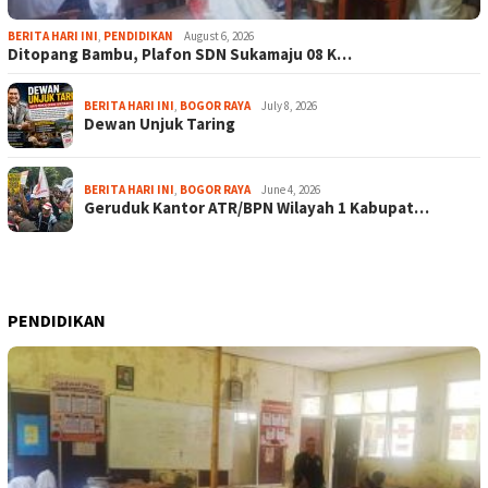
BERITA HARI INI
,
PENDIDIKAN
August 6, 2026
Ditopang Bambu, Plafon SDN Sukamaju 08 K…
BERITA HARI INI
,
BOGOR RAYA
July 8, 2026
Dewan Unjuk Taring
BERITA HARI INI
,
BOGOR RAYA
June 4, 2026
Geruduk Kantor ATR/BPN Wilayah 1 Kabupat…
PENDIDIKAN