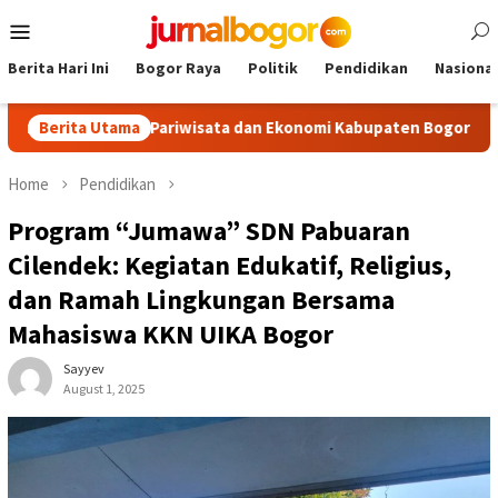
Skip
Mobile
to
Menu
content
Berita Hari Ini
Bogor Raya
Politik
Pendidikan
Nasional
gkrak Pariwisata dan Ekonomi Kabupaten Bogor
Berita Utama
Tour Mala
Home
Pendidikan
Program “Jumawa” SDN Pabuaran
Cilendek: Kegiatan Edukatif, Religius,
dan Ramah Lingkungan Bersama
Mahasiswa KKN UIKA Bogor
Sayyev
August 1, 2025