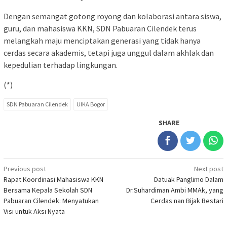
Dengan semangat gotong royong dan kolaborasi antara siswa,
guru, dan mahasiswa KKN, SDN Pabuaran Cilendek terus
melangkah maju menciptakan generasi yang tidak hanya
cerdas secara akademis, tetapi juga unggul dalam akhlak dan
kepedulian terhadap lingkungan.
(*)
SDN Pabuaran Cilendek
UIKA Bogor
SHARE
Post
Previous post
Next post
Rapat Koordinasi Mahasiswa KKN
Datuak Panglimo Dalam
navigation
Bersama Kepala Sekolah SDN
Dr.Suhardiman Ambi MMAk, yang
Pabuaran Cilendek: Menyatukan
Cerdas nan Bijak Bestari
Visi untuk Aksi Nyata