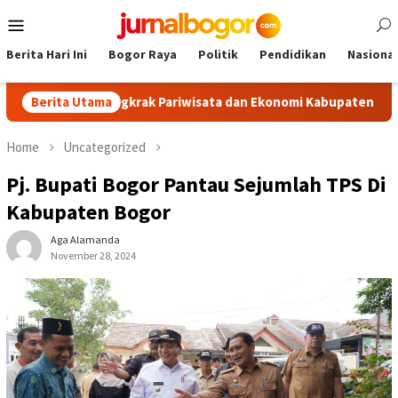
Skip
Mobile
to
Menu
content
Berita Hari Ini
Bogor Raya
Politik
Pendidikan
Nasional
urism, Dongkrak Pariwisata dan Ekonomi Kabupaten Bogor
Berita Utama
Home
Uncategorized
Pj. Bupati Bogor Pantau Sejumlah TPS Di
Kabupaten Bogor
Aga Alamanda
November 28, 2024