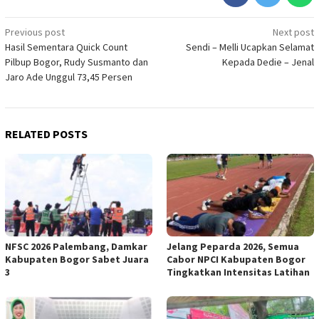
Post
Previous post
Next post
Hasil Sementara Quick Count
Sendi – Melli Ucapkan Selamat
navigation
Pilbup Bogor, Rudy Susmanto dan
Kepada Dedie – Jenal
Jaro Ade Unggul 73,45 Persen
RELATED POSTS
NFSC 2026 Palembang, Damkar
Jelang Peparda 2026, Semua
Kabupaten Bogor Sabet Juara
Cabor NPCI Kabupaten Bogor
3
Tingkatkan Intensitas Latihan