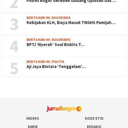
2
Polres Bogor Gerebek Gudang Oplosan Gas …
3
BERITA HARI INI
,
BOGOR RAYA
Kebijakan KLH, Biaya Masuk TNGHS Pamijah…
4
BERITA HARI INI
,
BOGOR RAYA
BPTJ ‘Nyerah’ Soal Biskita T…
5
BERITA HARI INI
,
POLITIK
Aji Jaya Bintara ‘Tenggelam’…
INDEKS
KODE ETIK
KARIR
REDAKSI