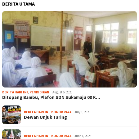
BERITA UTAMA
BERITA HARI INI
,
PENDIDIKAN
August 6, 2026
Ditopang Bambu, Plafon SDN Sukamaju 08 K…
BERITA HARI INI
,
BOGOR RAYA
July 8, 2026
Dewan Unjuk Taring
BERITA HARI INI
,
BOGOR RAYA
June 4, 2026