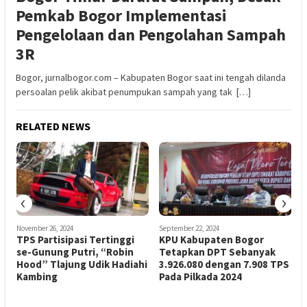
Pemkab Bogor Implementasi
Pengelolaan dan Pengolahan Sampah
3R
Bogor, jurnalbogor.com – Kabupaten Bogor saat ini tengah dilanda
persoalan pelik akibat penumpukan sampah yang tak […]
RELATED NEWS
‹
›
November 26, 2024
September 22, 2024
N
TPS Partisipasi Tertinggi
KPU Kabupaten Bogor
P
k
se-Gunung Putri, “Robin
Tetapkan DPT Sebanyak
Hood” Tlajung Udik Hadiahi
3.926.080 dengan 7.908 TPS
Kambing
Pada Pilkada 2024