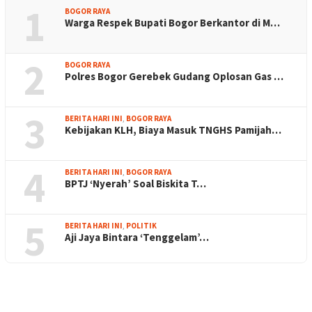
1
BOGOR RAYA
Warga Respek Bupati Bogor Berkantor di M…
2
BOGOR RAYA
Polres Bogor Gerebek Gudang Oplosan Gas …
3
BERITA HARI INI
,
BOGOR RAYA
Kebijakan KLH, Biaya Masuk TNGHS Pamijah…
4
BERITA HARI INI
,
BOGOR RAYA
BPTJ ‘Nyerah’ Soal Biskita T…
5
BERITA HARI INI
,
POLITIK
Aji Jaya Bintara ‘Tenggelam’…