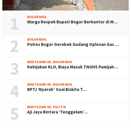
1
BOGOR RAYA
Warga Respek Bupati Bogor Berkantor di M…
2
BOGOR RAYA
Polres Bogor Gerebek Gudang Oplosan Gas …
3
BERITA HARI INI
,
BOGOR RAYA
Kebijakan KLH, Biaya Masuk TNGHS Pamijah…
4
BERITA HARI INI
,
BOGOR RAYA
BPTJ ‘Nyerah’ Soal Biskita T…
5
BERITA HARI INI
,
POLITIK
Aji Jaya Bintara ‘Tenggelam’…