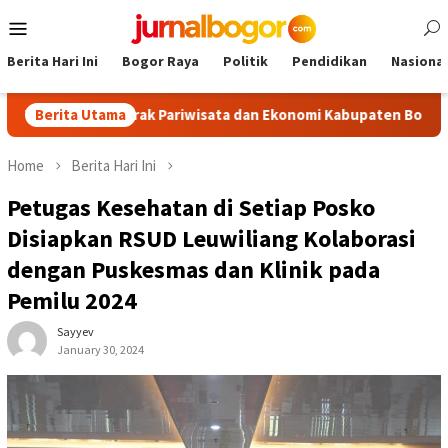
Skip
Mobile
to
Menu
content
Berita Hari Ini
Bogor Raya
Politik
Pendidikan
Nasional
, Dongkrak Pariwisata dan Ekonomi Kabupaten Bogor
Berita Utama
Tour
Home
Berita Hari Ini
Petugas Kesehatan di Setiap Posko
Disiapkan RSUD Leuwiliang Kolaborasi
dengan Puskesmas dan Klinik pada
Pemilu 2024
Sayyev
January 30, 2024