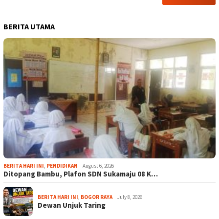
BERITA UTAMA
BERITA HARI INI
,
PENDIDIKAN
August 6, 2026
Ditopang Bambu, Plafon SDN Sukamaju 08 K…
BERITA HARI INI
,
BOGOR RAYA
July 8, 2026
Dewan Unjuk Taring