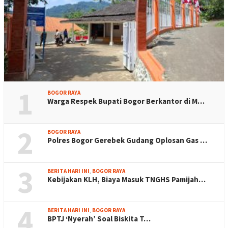
1
BOGOR RAYA
Warga Respek Bupati Bogor Berkantor di M…
2
BOGOR RAYA
Polres Bogor Gerebek Gudang Oplosan Gas …
3
BERITA HARI INI
,
BOGOR RAYA
Kebijakan KLH, Biaya Masuk TNGHS Pamijah…
4
BERITA HARI INI
,
BOGOR RAYA
BPTJ ‘Nyerah’ Soal Biskita T…