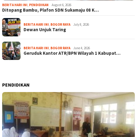
BERITA HARI INI
,
PENDIDIKAN
August 6, 2026
Ditopang Bambu, Plafon SDN Sukamaju 08 K…
BERITA HARI INI
,
BOGOR RAYA
July 8, 2026
Dewan Unjuk Taring
BERITA HARI INI
,
BOGOR RAYA
June 4, 2026
Geruduk Kantor ATR/BPN Wilayah 1 Kabupat…
PENDIDIKAN