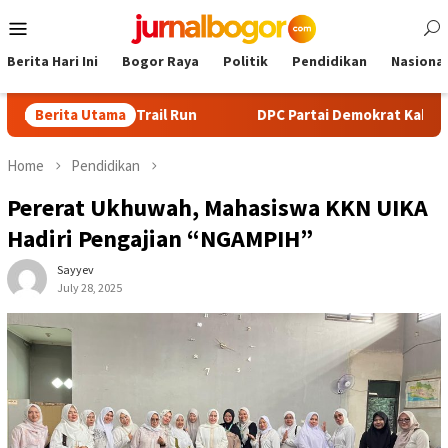
Skip
Mobile
to
Menu
content
Berita Hari Ini
Bogor Raya
Politik
Pendidikan
Nasional
ng dan Trail Run
Berita Utama
DPC Partai Demokrat Kabupaten Bogor G
Home
Pendidikan
Pererat Ukhuwah, Mahasiswa KKN UIKA
Hadiri Pengajian “NGAMPIH”
Sayyev
July 28, 2025