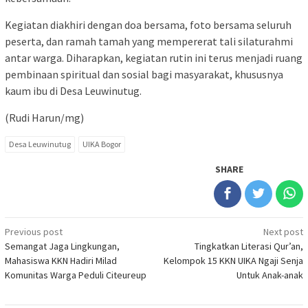
Kegiatan diakhiri dengan doa bersama, foto bersama seluruh
peserta, dan ramah tamah yang mempererat tali silaturahmi
antar warga. Diharapkan, kegiatan rutin ini terus menjadi ruang
pembinaan spiritual dan sosial bagi masyarakat, khususnya
kaum ibu di Desa Leuwinutug.
(Rudi Harun/mg)
Desa Leuwinutug
UIKA Bogor
SHARE
Post
Previous post
Next post
Semangat Jaga Lingkungan,
Tingkatkan Literasi Qur’an,
navigation
Mahasiswa KKN Hadiri Milad
Kelompok 15 KKN UIKA Ngaji Senja
Komunitas Warga Peduli Citeureup
Untuk Anak-anak