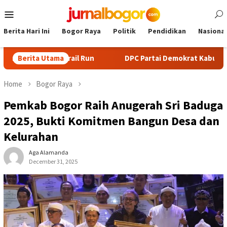
Skip
Mobile
to
Menu
content
Berita Hari Ini
Bogor Raya
Politik
Pendidikan
Nasional
g dan Trail Run
Berita Utama
DPC Partai Demokrat Kabupaten Bogor Ge
Home
Bogor Raya
Pemkab Bogor Raih Anugerah Sri Baduga
2025, Bukti Komitmen Bangun Desa dan
Kelurahan
Aga Alamanda
December 31, 2025