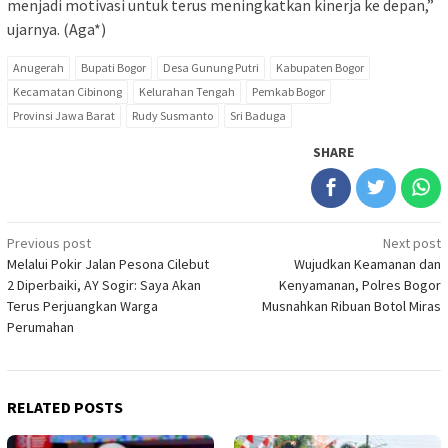
menjadi motivasi untuk terus meningkatkan kinerja ke depan,”
ujarnya. (Aga*)
Anugerah
Bupati Bogor
Desa Gunung Putri
Kabupaten Bogor
Kecamatan Cibinong
Kelurahan Tengah
Pemkab Bogor
Provinsi Jawa Barat
Rudy Susmanto
Sri Baduga
SHARE
Post
Previous post
Next post
Melalui Pokir Jalan Pesona Cilebut
Wujudkan Keamanan dan
navigation
2 Diperbaiki, AY Sogir: Saya Akan
Kenyamanan, Polres Bogor
Terus Perjuangkan Warga
Musnahkan Ribuan Botol Miras
Perumahan
RELATED POSTS