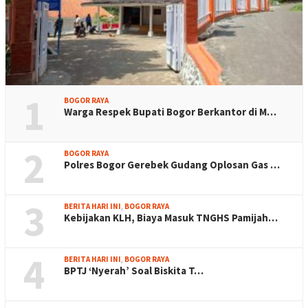
1
BOGOR RAYA
Warga Respek Bupati Bogor Berkantor di M…
2
BOGOR RAYA
Polres Bogor Gerebek Gudang Oplosan Gas …
3
BERITA HARI INI
,
BOGOR RAYA
Kebijakan KLH, Biaya Masuk TNGHS Pamijah…
4
BERITA HARI INI
,
BOGOR RAYA
BPTJ ‘Nyerah’ Soal Biskita T…