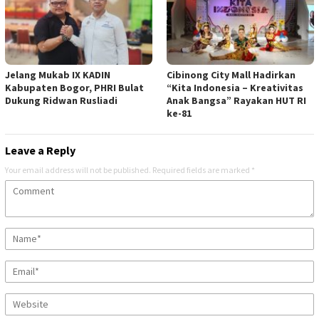
Jelang Mukab IX KADIN
Cibinong City Mall Hadirkan
Kabupaten Bogor, PHRI Bulat
“Kita Indonesia – Kreativitas
Dukung Ridwan Rusliadi
Anak Bangsa” Rayakan HUT RI
ke-81
Leave a Reply
Your email address will not be published.
Required fields are marked
*