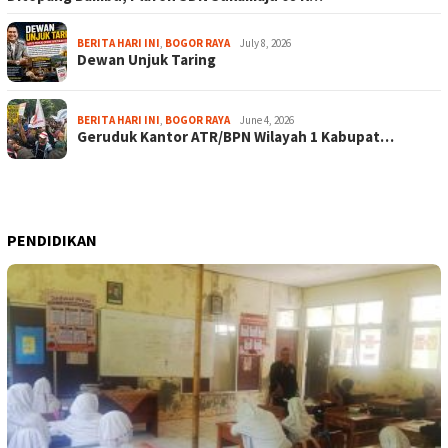
BERITA HARI INI
,
BOGOR RAYA
July 8, 2026
Dewan Unjuk Taring
BERITA HARI INI
,
BOGOR RAYA
June 4, 2026
Geruduk Kantor ATR/BPN Wilayah 1 Kabupat…
PENDIDIKAN