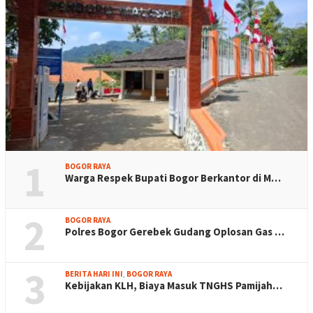
1
BOGOR RAYA
Warga Respek Bupati Bogor Berkantor di M…
2
BOGOR RAYA
Polres Bogor Gerebek Gudang Oplosan Gas …
3
BERITA HARI INI
,
BOGOR RAYA
Kebijakan KLH, Biaya Masuk TNGHS Pamijah…