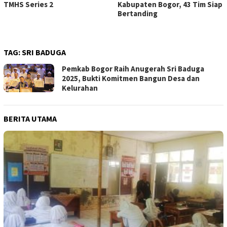
TMHS Series 2
Kabupaten Bogor, 43 Tim Siap
Bertanding
TAG:
SRI BADUGA
Pemkab Bogor Raih Anugerah Sri Baduga
2025, Bukti Komitmen Bangun Desa dan
Kelurahan
BERITA UTAMA