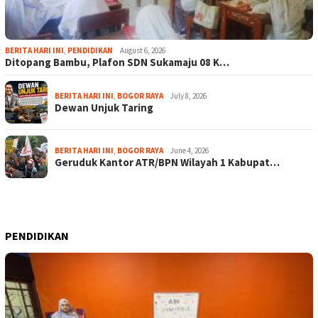
BERITA HARI INI
,
PENDIDIKAN
August 6, 2026
Ditopang Bambu, Plafon SDN Sukamaju 08 K…
BERITA HARI INI
,
BOGOR RAYA
July 8, 2026
Dewan Unjuk Taring
BERITA HARI INI
,
BOGOR RAYA
June 4, 2026
Geruduk Kantor ATR/BPN Wilayah 1 Kabupat…
PENDIDIKAN