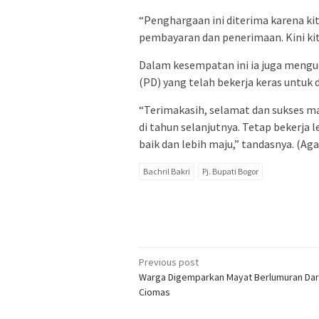
“Penghargaan ini diterima karena ki
pembayaran dan penerimaan. Kini kita 
Dalam kesempatan ini ia juga mengu
(PD) yang telah bekerja keras untuk
“Terimakasih, selamat dan sukses mar
di tahun selanjutnya. Tetap bekerja
baik dan lebih maju,” tandasnya. (Aga
Bachril Bakri
Pj. Bupati Bogor
Post
Previous post
Warga Digemparkan Mayat Berlumuran Dar
navigation
Ciomas