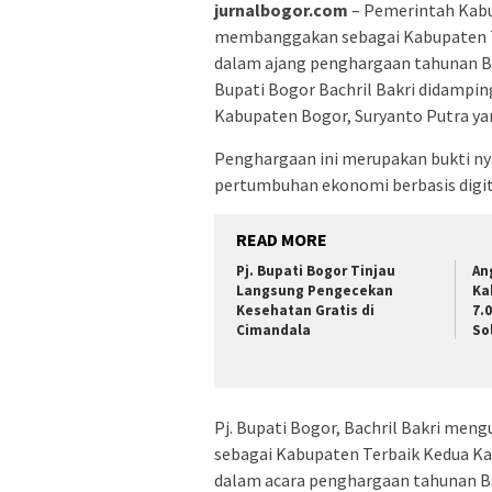
jurnalbogor.com
– Pemerintah Kabu
membanggakan sebagai Kabupaten Te
dalam ajang penghargaan tahunan Ba
Bupati Bogor Bachril Bakri didampi
Kabupaten Bogor, Suryanto Putra ya
Penghargaan ini merupakan bukti 
pertumbuhan ekonomi berbasis digit
READ MORE
Pj. Bupati Bogor Tinjau
An
Langsung Pengecekan
Ka
Kesehatan Gratis di
7.
Cimandala
Sol
Pj. Bupati Bogor, Bachril Bakri men
sebagai Kabupaten Terbaik Kedua Ka
dalam acara penghargaan tahunan B