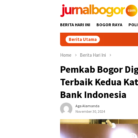
Skip
to
content
BERITA HARI INI
BOGOR RAYA
POLI
Berita Utama
Tour Mala
Home
Berita Hari Ini
Pemkab Bogor Dig
Terbaik Kedua Kat
Bank Indonesia
Aga Alamanda
November 30, 2024