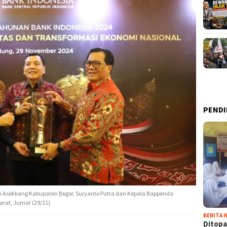
PENDI
ngi Asekbang Kabupaten Bogor, Suryanto Putra dan Kepala Bappenda
rat, Jumat (29/11).
BERITA H
Ditopa