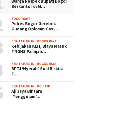
1
Warga Respek Bupati Bogor
Berkantor di M…
2
BOGOR RAYA
Polres Bogor Gerebek
Gudang Oplosan Gas …
3
BERITA HARI INI
,
BOGOR RAYA
Kebijakan KLH, Biaya Masuk
TNGHS Pamijah…
4
BERITA HARI INI
,
BOGOR RAYA
BPTJ ‘Nyerah’ Soal Biskita
T…
5
BERITA HARI INI
,
POLITIK
Aji Jaya Bintara
‘Tenggelam’…