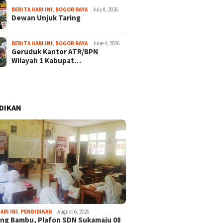
BERITA HARI INI
,
BOGOR RAYA
July 8, 2026
Dewan Unjuk Taring
BERITA HARI INI
,
BOGOR RAYA
June 4, 2026
Geruduk Kantor ATR/BPN
Wilayah 1 Kabupat…
DIKAN
ARI INI
,
PENDIDIKAN
August 6, 2026
ng Bambu, Plafon SDN Sukamaju 08