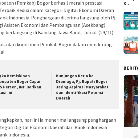
paten (Pemkab) Bogor berhasil meraih prestasi
K…
rbaik Kedua dalam kategori Digital Ekonomi Daerah
nk Indonesia. Penghargaan diterima langsung oleh Pj.
ngi Asisten Ekonomi dan Pembangunan (Asekbang)
ng berlangsung di Bandung Jawa Barat, Jumat (29/11).
nyata dari komitmen Pemkab Bogor dalam mendorong
al.
BERIT
gka Kemiskinan
Kunjungan Kerja ke
bupaten Bogor Capai
Dramaga, Pj. Bupati Bogor
05 Persen, INH Berikan
Jaring Aspirasi Masyarakat
usi Ini
dan Identifikasi Potensi
Daerah
gungkapkan, hari ini ia menerima langsung penghargaan
tegori Digital Ekonomi Daerah dari Bank Indonesia
ank Indonesia.