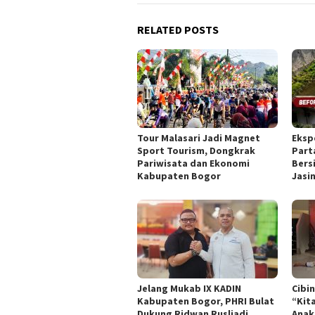
RELATED POSTS
Tour Malasari Jadi Magnet
Eksp
Sport Tourism, Dongkrak
Part
Pariwisata dan Ekonomi
Bers
Kabupaten Bogor
Jasi
Jelang Mukab IX KADIN
Cibi
Kabupaten Bogor, PHRI Bulat
“Kit
Dukung Ridwan Rusliadi
Anak