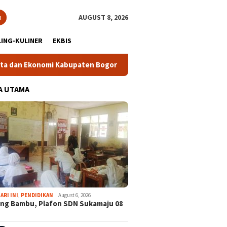
h
AUGUST 8, 2026
ING-KULINER
EKBIS
mi Kabupaten Bogor
Tour Malasari Halimun Salak Kian Dimi
A UTAMA
ARI INI
,
PENDIDIKAN
August 6, 2026
ng Bambu, Plafon SDN Sukamaju 08