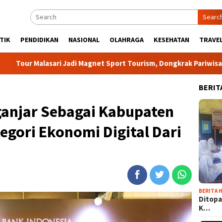
Searc
TIK
PENDIDIKAN
NASIONAL
OLAHRAGA
KESEHATAN
TRAVEL
sari Jadi Magnet Sport Tourism, Dongkrak Pariwisata dan Ekono
BERIT
anjar Sebagai Kabupaten
egori Ekonomi Digital Dari
BERITA H
Ditopa
K…