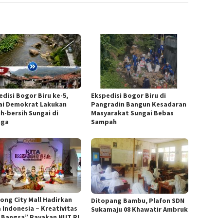
edisi Bogor Biru ke-5,
Ekspedisi Bogor Biru di
ai Demokrat Lakukan
Pangradin Bangun Kesadaran
ih-bersih Sungai di
Masyarakat Sungai Bebas
nga
Sampah
nong City Mall Hadirkan
Ditopang Bambu, Plafon SDN
a Indonesia – Kreativitas
Sukamaju 08 Khawatir Ambruk
 Bangsa” Rayakan HUT RI