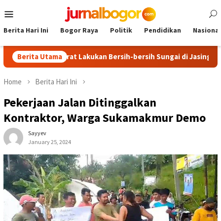
Skip
Mobile
to
Menu
content
Berita Hari Ini
Bogor Raya
Politik
Pendidikan
Nasional
tai Demokrat Lakukan Bersih-bersih Sungai di Jasinga
Berita Utama
Eks
Home
Berita Hari Ini
Pekerjaan Jalan Ditinggalkan
Kontraktor, Warga Sukamakmur Demo
Sayyev
January 25, 2024