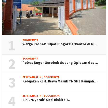
1
BOGOR RAYA
Warga Respek Bupati Bogor Berkantor di M…
2
BOGOR RAYA
Polres Bogor Gerebek Gudang Oplosan Gas …
3
BERITA HARI INI
,
BOGOR RAYA
Kebijakan KLH, Biaya Masuk TNGHS Pamijah…
4
BERITA HARI INI
,
BOGOR RAYA
BPTJ ‘Nyerah’ Soal Biskita T…