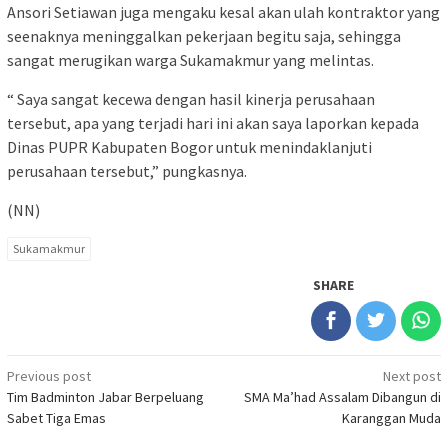
Ansori Setiawan juga mengaku kesal akan ulah kontraktor yang
seenaknya meninggalkan pekerjaan begitu saja, sehingga
sangat merugikan warga Sukamakmur yang melintas.
“ Saya sangat kecewa dengan hasil kinerja perusahaan
tersebut, apa yang terjadi hari ini akan saya laporkan kepada
Dinas PUPR Kabupaten Bogor untuk menindaklanjuti
perusahaan tersebut,” pungkasnya.
(NN)
Sukamakmur
SHARE
Post
Previous post
Next post
Tim Badminton Jabar Berpeluang
SMA Ma’had Assalam Dibangun di
navigation
Sabet Tiga Emas
Karanggan Muda