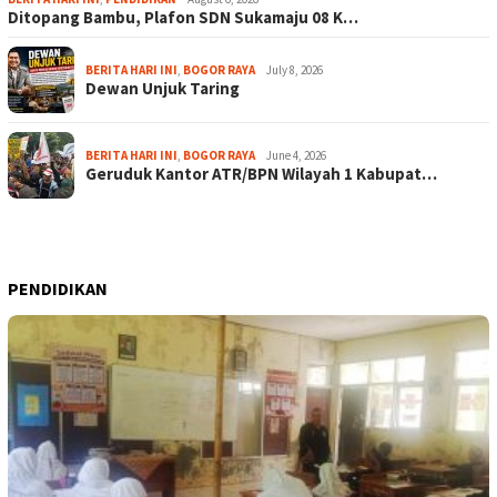
Ditopang Bambu, Plafon SDN Sukamaju 08 K…
BERITA HARI INI
,
BOGOR RAYA
July 8, 2026
Dewan Unjuk Taring
BERITA HARI INI
,
BOGOR RAYA
June 4, 2026
Geruduk Kantor ATR/BPN Wilayah 1 Kabupat…
PENDIDIKAN