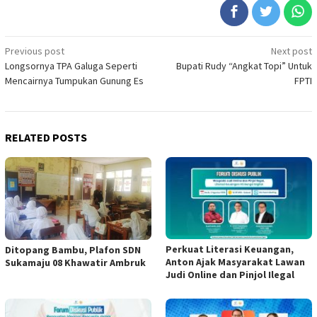
Post
Previous post
Next post
Longsornya TPA Galuga Seperti
Bupati Rudy “Angkat Topi” Untuk
navigation
Mencairnya Tumpukan Gunung Es
FPTI
RELATED POSTS
Perkuat Literasi Keuangan,
Ditopang Bambu, Plafon SDN
Anton Ajak Masyarakat Lawan
Sukamaju 08 Khawatir Ambruk
Judi Online dan Pinjol Ilegal