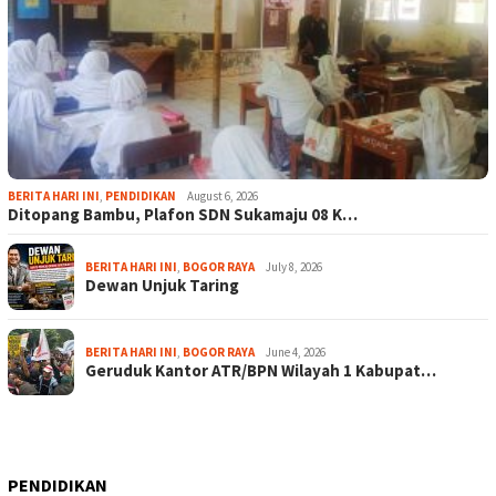
BERITA HARI INI
,
PENDIDIKAN
August 6, 2026
Ditopang Bambu, Plafon SDN Sukamaju 08 K…
BERITA HARI INI
,
BOGOR RAYA
July 8, 2026
Dewan Unjuk Taring
BERITA HARI INI
,
BOGOR RAYA
June 4, 2026
Geruduk Kantor ATR/BPN Wilayah 1 Kabupat…
PENDIDIKAN