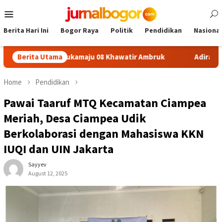
Skip
Mobile
to
Menu
content
Berita Hari Ini
Bogor Raya
Politik
Pendidikan
Nasional
on SDN Sukamaju 08 Khawatir Ambruk
Berita Utama
Adira Expo Merdek
Home
Pendidikan
Pawai Taaruf MTQ Kecamatan Ciampea
Meriah, Desa Ciampea Udik
Berkolaborasi dengan Mahasiswa KKN
IUQI dan UIN Jakarta
Sayyev
August 12, 2025