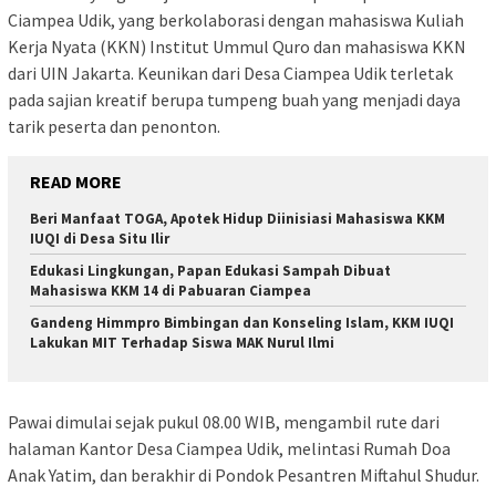
Ciampea Udik, yang berkolaborasi dengan mahasiswa Kuliah
Kerja Nyata (KKN) Institut Ummul Quro dan mahasiswa KKN
dari UIN Jakarta. Keunikan dari Desa Ciampea Udik terletak
pada sajian kreatif berupa tumpeng buah yang menjadi daya
tarik peserta dan penonton.
READ MORE
Beri Manfaat TOGA, Apotek Hidup Diinisiasi Mahasiswa KKM
IUQI di Desa Situ Ilir
Edukasi Lingkungan, Papan Edukasi Sampah Dibuat
Mahasiswa KKM 14 di Pabuaran Ciampea
Gandeng Himmpro Bimbingan dan Konseling Islam, KKM IUQI
Lakukan MIT Terhadap Siswa MAK Nurul Ilmi
Pawai dimulai sejak pukul 08.00 WIB, mengambil rute dari
halaman Kantor Desa Ciampea Udik, melintasi Rumah Doa
Anak Yatim, dan berakhir di Pondok Pesantren Miftahul Shudur.