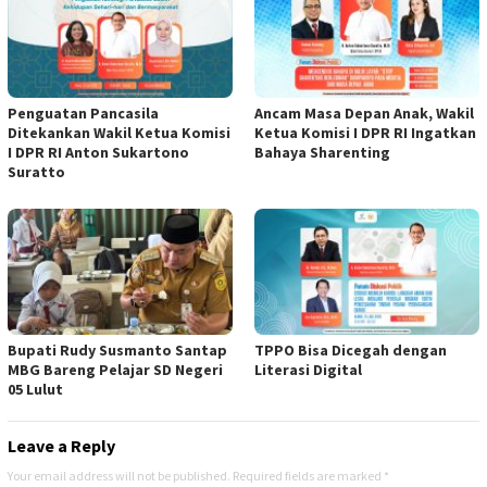
Penguatan Pancasila
Ancam Masa Depan Anak, Wakil
Ditekankan Wakil Ketua Komisi
Ketua Komisi I DPR RI Ingatkan
I DPR RI Anton Sukartono
Bahaya Sharenting
Suratto
Bupati Rudy Susmanto Santap
TPPO Bisa Dicegah dengan
MBG Bareng Pelajar SD Negeri
Literasi Digital
05 Lulut
Leave a Reply
Your email address will not be published.
Required fields are marked
*