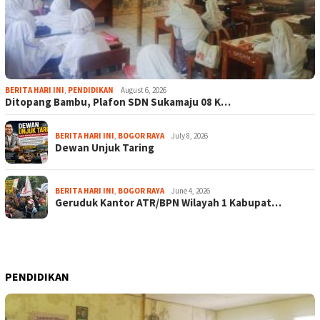
BERITA HARI INI
,
PENDIDIKAN
August 6, 2026
Ditopang Bambu, Plafon SDN Sukamaju 08 K…
BERITA HARI INI
,
BOGOR RAYA
July 8, 2026
Dewan Unjuk Taring
BERITA HARI INI
,
BOGOR RAYA
June 4, 2026
Geruduk Kantor ATR/BPN Wilayah 1 Kabupat…
PENDIDIKAN