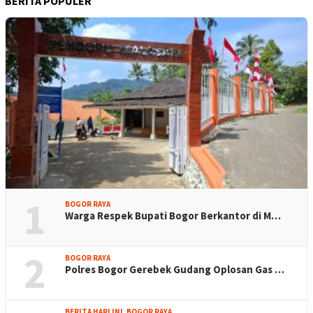
BERITA POPULER
1
BOGOR RAYA
Warga Respek Bupati Bogor Berkantor di M…
2
BOGOR RAYA
Polres Bogor Gerebek Gudang Oplosan Gas …
BERITA HARI INI
,
BOGOR RAYA