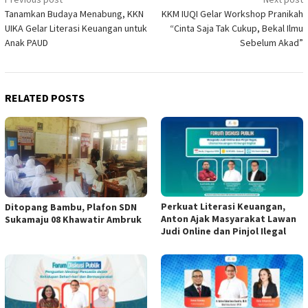
Post
Tanamkan Budaya Menabung, KKN
KKM IUQI Gelar Workshop Pranikah
navigation
UIKA Gelar Literasi Keuangan untuk
“Cinta Saja Tak Cukup, Bekal Ilmu
Anak PAUD
Sebelum Akad”
RELATED POSTS
Perkuat Literasi Keuangan,
Ditopang Bambu, Plafon SDN
Anton Ajak Masyarakat Lawan
Sukamaju 08 Khawatir Ambruk
Judi Online dan Pinjol Ilegal