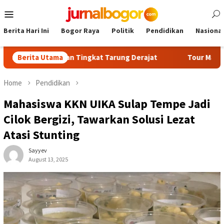
Skip
Mobile
to
Menu
content
Berita Hari Ini
Bogor Raya
Politik
Pendidikan
Nasional
an Kenaikan Tingkat Tarung Derajat
Berita Utama
Tour Malasari Jadi M
Home
Pendidikan
Mahasiswa KKN UIKA Sulap Tempe Jadi
Cilok Bergizi, Tawarkan Solusi Lezat
Atasi Stunting
Sayyev
August 13, 2025