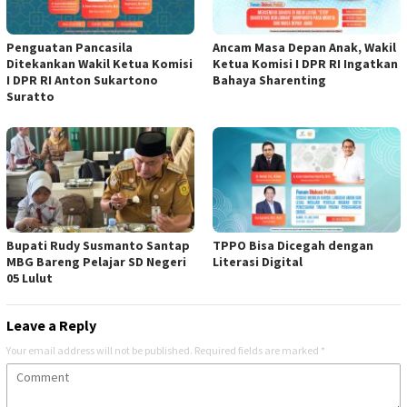
Penguatan Pancasila
Ancam Masa Depan Anak, Wakil
Ditekankan Wakil Ketua Komisi
Ketua Komisi I DPR RI Ingatkan
I DPR RI Anton Sukartono
Bahaya Sharenting
Suratto
Bupati Rudy Susmanto Santap
TPPO Bisa Dicegah dengan
MBG Bareng Pelajar SD Negeri
Literasi Digital
05 Lulut
Leave a Reply
Your email address will not be published.
Required fields are marked
*