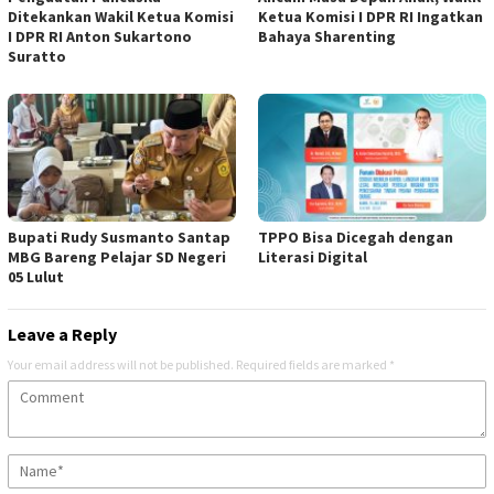
Ditekankan Wakil Ketua Komisi
Ketua Komisi I DPR RI Ingatkan
I DPR RI Anton Sukartono
Bahaya Sharenting
Suratto
Bupati Rudy Susmanto Santap
TPPO Bisa Dicegah dengan
MBG Bareng Pelajar SD Negeri
Literasi Digital
05 Lulut
Leave a Reply
Your email address will not be published.
Required fields are marked
*