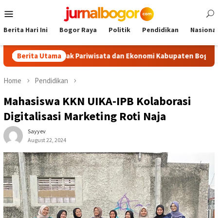
Skip
Mobile
to
Menu
content
Berita Hari Ini
Bogor Raya
Politik
Pendidikan
Nasional
, Dongkrak Pariwisata dan Ekonomi Kabupaten Bogor
Berita Utama
Tour
Home
Pendidikan
Mahasiswa KKN UIKA-IPB Kolaborasi
Digitalisasi Marketing Roti Naja
Sayyev
August 22, 2024