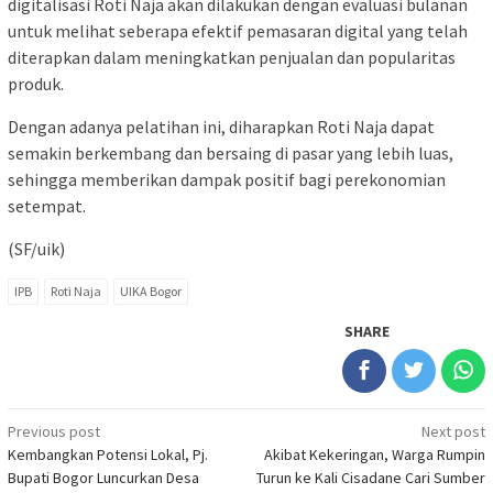
digitalisasi Roti Naja akan dilakukan dengan evaluasi bulanan
untuk melihat seberapa efektif pemasaran digital yang telah
diterapkan dalam meningkatkan penjualan dan popularitas
produk.
Dengan adanya pelatihan ini, diharapkan Roti Naja dapat
semakin berkembang dan bersaing di pasar yang lebih luas,
sehingga memberikan dampak positif bagi perekonomian
setempat.
(SF/uik)
IPB
Roti Naja
UIKA Bogor
SHARE
Post
Previous post
Next post
Kembangkan Potensi Lokal, Pj.
Akibat Kekeringan, Warga Rumpin
navigation
Bupati Bogor Luncurkan Desa
Turun ke Kali Cisadane Cari Sumber