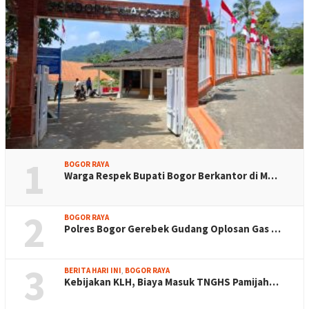
1
BOGOR RAYA
Warga Respek Bupati Bogor Berkantor di M…
2
BOGOR RAYA
Polres Bogor Gerebek Gudang Oplosan Gas …
3
BERITA HARI INI
,
BOGOR RAYA
Kebijakan KLH, Biaya Masuk TNGHS Pamijah…