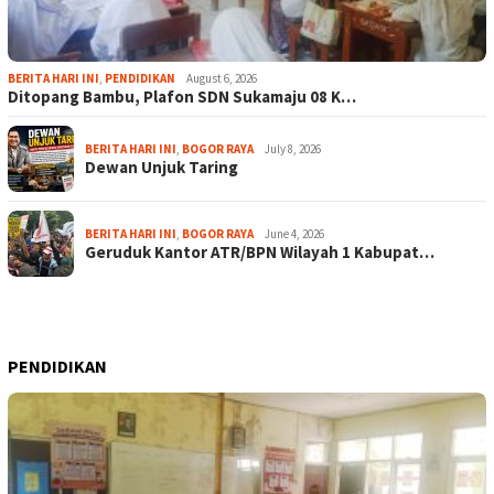
BERITA HARI INI
,
PENDIDIKAN
August 6, 2026
Ditopang Bambu, Plafon SDN Sukamaju 08 K…
BERITA HARI INI
,
BOGOR RAYA
July 8, 2026
Dewan Unjuk Taring
BERITA HARI INI
,
BOGOR RAYA
June 4, 2026
Geruduk Kantor ATR/BPN Wilayah 1 Kabupat…
PENDIDIKAN