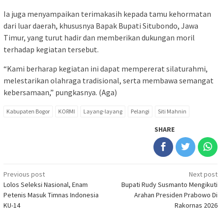
Ia juga menyampaikan terimakasih kepada tamu kehormatan
dari luar daerah, khususnya Bapak Bupati Situbondo, Jawa
Timur, yang turut hadir dan memberikan dukungan moril
terhadap kegiatan tersebut.
“Kami berharap kegiatan ini dapat mempererat silaturahmi,
melestarikan olahraga tradisional, serta membawa semangat
kebersamaan,” pungkasnya. (Aga)
Kabupaten Bogor
KORMI
Layang-layang
Pelangi
Siti Mahnin
SHARE
Post
Previous post
Next post
Lolos Seleksi Nasional, Enam
Bupati Rudy Susmanto Mengikuti
navigation
Petenis Masuk Timnas Indonesia
Arahan Presiden Prabowo Di
KU-14
Rakornas 2026