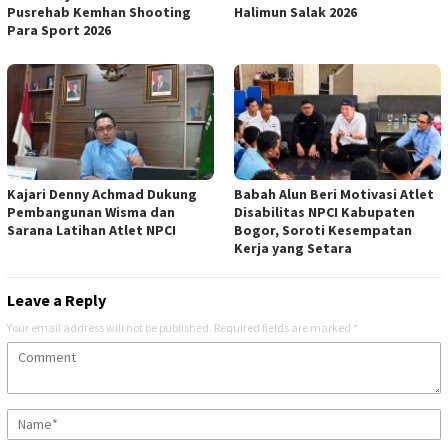
Pusrehab Kemhan Shooting
Halimun Salak 2026
Para Sport 2026
Kajari Denny Achmad Dukung
Babah Alun Beri Motivasi Atlet
Pembangunan Wisma dan
Disabilitas NPCI Kabupaten
Sarana Latihan Atlet NPCI
Bogor, Soroti Kesempatan
Kerja yang Setara
Leave a Reply
Your email address will not be published.
Required fields are marked
*