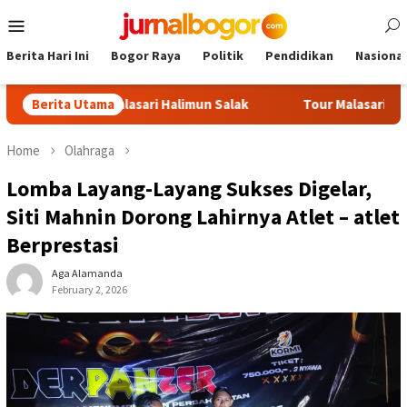
Skip
Mobile
to
Menu
content
Berita Hari Ini
Bogor Raya
Politik
Pendidikan
Nasional
 Tour Malasari Halimun Salak
Berita Utama
Tour Malasari Jadi Magnet S
Home
Olahraga
Lomba Layang-Layang Sukses Digelar,
Siti Mahnin Dorong Lahirnya Atlet – atlet
Berprestasi
Aga Alamanda
February 2, 2026