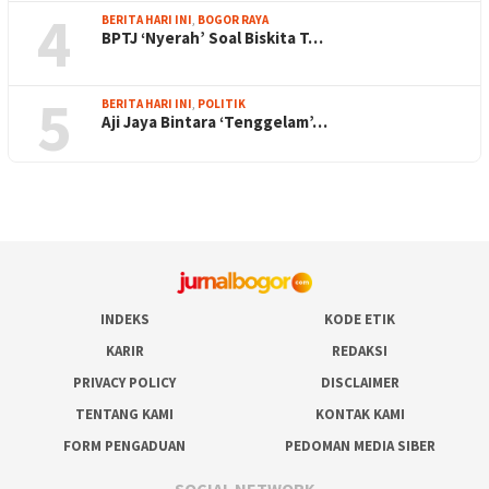
4
BERITA HARI INI
,
BOGOR RAYA
BPTJ ‘Nyerah’ Soal Biskita T…
5
BERITA HARI INI
,
POLITIK
Aji Jaya Bintara ‘Tenggelam’…
INDEKS
KODE ETIK
KARIR
REDAKSI
PRIVACY POLICY
DISCLAIMER
TENTANG KAMI
KONTAK KAMI
FORM PENGADUAN
PEDOMAN MEDIA SIBER
SOCIAL NETWORK