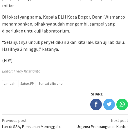
miliar.
Di lokasi yang sama, Kepala DLH Kota Bogor, Denni Wismanto
menambahkan, pihaknya sudah mengambil sampel yang
diperlukan untuk uji laboratorium.
“Selanjutnya untuk penyelidikan akan kita lakukan uji lab dulu.
Hasilnya 2 minggu,” katanya.
(FDY)
Editor: Fredy Kristianto
Limbah
Satpol PP
Sungai ciliwung
SHARE
Post
Previous post
Next post
Lari di SSA, Pensiunan Meninggal di
Urgensi Pembangunan Kantor
navigation