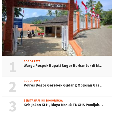
1
BOGOR RAYA
Warga Respek Bupati Bogor Berkantor di M…
2
BOGOR RAYA
Polres Bogor Gerebek Gudang Oplosan Gas …
3
BERITA HARI INI
,
BOGOR RAYA
Kebijakan KLH, Biaya Masuk TNGHS Pamijah…