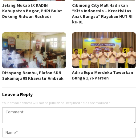
Jelang Mukab IX KADIN
Cibinong City Mall Hadirkan
Kabupaten Bogor, PHRI Bulat
“Kita Indonesia – Kreativitas
Dukung Ridwan Rusliadi
Anak Bangsa” Rayakan HUT RI
ke-81
Adira Expo Merdeka Tawarkan
Ditopang Bambu, Plafon SDN
Bunga 1,76 Persen
Sukamaju 08 Khawatir Ambruk
Leave a Reply
Your email address will not be published.
Required fields are marked
*