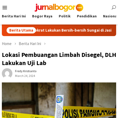
Skip
Mobile
to
Menu
content
Berita Hari Ini
Bogor Raya
Politik
Pendidikan
Nasional
tai Demokrat Lakukan Bersih-bersih Sungai di Jasinga
Berita Utama
Eks
Home
Berita Hari Ini
Lokasi Pembuangan Limbah Disegel, DLH
Lakukan Uji Lab
Fredy Kristianto
March 24, 2024