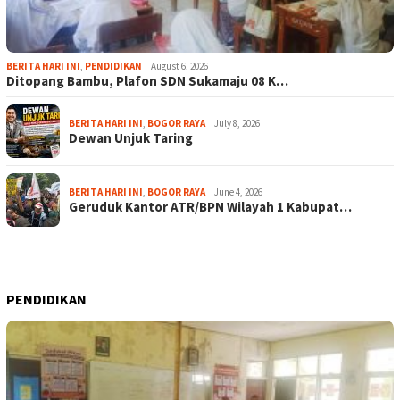
BERITA HARI INI
,
PENDIDIKAN
August 6, 2026
Ditopang Bambu, Plafon SDN Sukamaju 08 K…
BERITA HARI INI
,
BOGOR RAYA
July 8, 2026
Dewan Unjuk Taring
BERITA HARI INI
,
BOGOR RAYA
June 4, 2026
Geruduk Kantor ATR/BPN Wilayah 1 Kabupat…
PENDIDIKAN