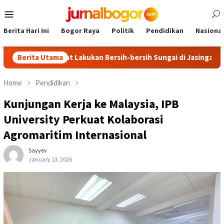
Skip
Mobile
to
Menu
content
Berita Hari Ini
Bogor Raya
Politik
Pendidikan
Nasional
 Demokrat Lakukan Bersih-bersih Sungai di Jasinga
Berita Utama
Eksped
Home
Pendidikan
Kunjungan Kerja ke Malaysia, IPB
University Perkuat Kolaborasi
Agromaritim Internasional
Sayyev
January 13, 2026