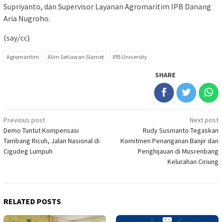
Supriyanto, dan Supervisor Layanan Agromaritim IPB Danang
Aria Nugroho.
(say/cc)
Agromaritim
Alim Setiawan Slamet
IPB University
SHARE
Post
Previous post
Next post
Demo Tuntut Kompensasi
Rudy Susmanto Tegaskan
navigation
Tambang Ricuh, Jalan Nasional di
Komitmen Penanganan Banjir dan
Cigudeg Lumpuh
Penghijauan di Musrenbang
Kelurahan Ciriung
RELATED POSTS