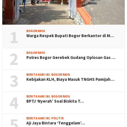
1
BOGOR RAYA
Warga Respek Bupati Bogor Berkantor di M…
2
BOGOR RAYA
Polres Bogor Gerebek Gudang Oplosan Gas …
3
BERITA HARI INI
,
BOGOR RAYA
Kebijakan KLH, Biaya Masuk TNGHS Pamijah…
4
BERITA HARI INI
,
BOGOR RAYA
BPTJ ‘Nyerah’ Soal Biskita T…
5
BERITA HARI INI
,
POLITIK
Aji Jaya Bintara ‘Tenggelam’…