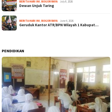
BERITA HARI INI
,
BOGOR RAYA
July 8, 2026
Dewan Unjuk Taring
BERITA HARI INI
,
BOGOR RAYA
June 4, 2026
Geruduk Kantor ATR/BPN Wilayah 1 Kabupat…
PENDIDIKAN