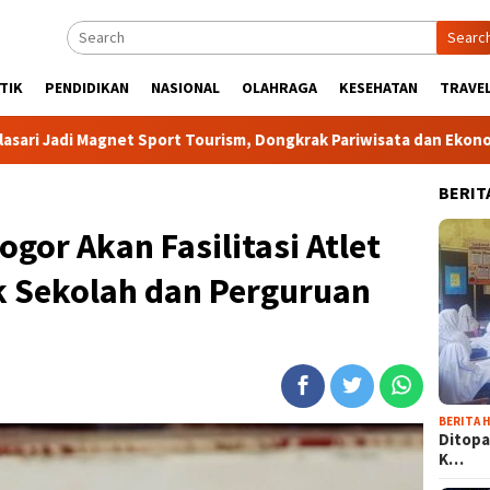
Searc
TIK
PENDIDIKAN
NASIONAL
OLAHRAGA
KESEHATAN
TRAVEL
gnet Sport Tourism, Dongkrak Pariwisata dan Ekonomi Kabupaten
BERIT
gor Akan Fasilitasi Atlet
k Sekolah dan Perguruan
BERITA H
Ditopa
K…