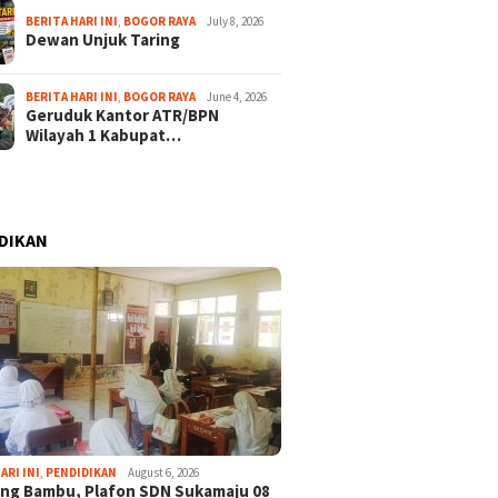
BERITA HARI INI
,
BOGOR RAYA
July 8, 2026
Dewan Unjuk Taring
BERITA HARI INI
,
BOGOR RAYA
June 4, 2026
Geruduk Kantor ATR/BPN
Wilayah 1 Kabupat…
DIKAN
ARI INI
,
PENDIDIKAN
August 6, 2026
ng Bambu, Plafon SDN Sukamaju 08