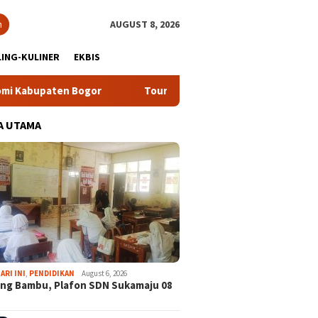
h
AUGUST 8, 2026
ING-KULINER
EKBIS
 Bogor
Tour Malasari Halimun Salak Kian Diminati, Ratusa
A UTAMA
ARI INI
,
PENDIDIKAN
August 6, 2026
ng Bambu, Plafon SDN Sukamaju 08