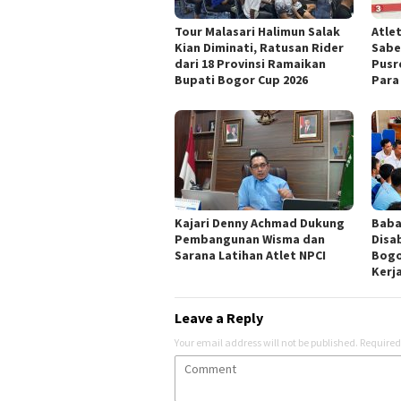
Tour Malasari Halimun Salak
Atle
Kian Diminati, Ratusan Rider
Sabe
dari 18 Provinsi Ramaikan
Pusr
Bupati Bogor Cup 2026
Para
Kajari Denny Achmad Dukung
Baba
Pembangunan Wisma dan
Disa
Sarana Latihan Atlet NPCI
Bogo
Kerj
Leave a Reply
Your email address will not be published.
Required