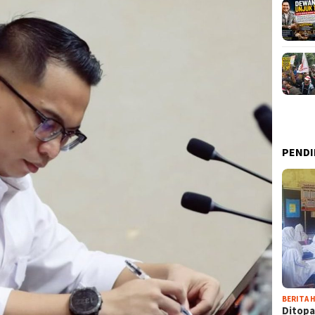
PENDI
BERITA H
Ditopa