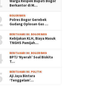
1
Warga Respek Bupati Bogor
Berkantor di M…
2
BOGOR RAYA
Polres Bogor Gerebek
Gudang Oplosan Gas …
3
BERITA HARI INI
,
BOGOR RAYA
Kebijakan KLH, Biaya Masuk
TNGHS Pamijah…
4
BERITA HARI INI
,
BOGOR RAYA
BPTJ ‘Nyerah’ Soal Biskita
T…
5
BERITA HARI INI
,
POLITIK
Aji Jaya Bintara
‘Tenggelam’…