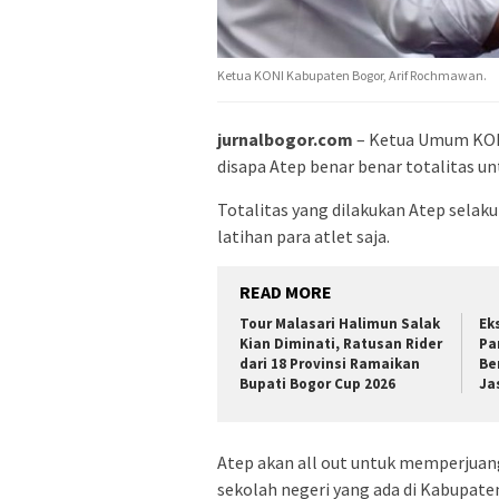
Ketua KONI Kabupaten Bogor, Arif Rochmawan.
jurnalbogor.com
– Ketua Umum KONI
disapa Atep benar benar totalitas 
Totalitas yang dilakukan Atep selak
latihan para atlet saja.
READ MORE
Tour Malasari Halimun Salak
Ek
Kian Diminati, Ratusan Rider
Pa
dari 18 Provinsi Ramaikan
Be
Bupati Bogor Cup 2026
Ja
Atep akan all out untuk memperjuang
sekolah negeri yang ada di Kabupat