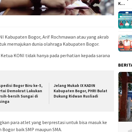
K…
 Kabupaten Bogor, Arif Rochmawan atau yang akrab
untuk memajukan dunia olahraga Kabupaten Bogor.
u Ketua KONI tidak hanya pada perhatian kepada sarana
BERIT
spedisi Bogor Biru ke-5,
Jelang Mukab IX KADIN
rtai Demokrat Lakukan
Kabupaten Bogor, PHRI Bulat
rsih-bersih Sungai di
Dukung Ridwan Rusliadi
singa
kan para atlet yang berprestasi untuk bisa masuk ke
en Bogor baik SMP maupun SMA.