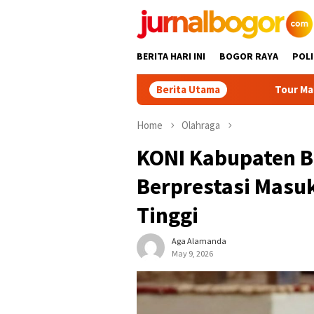
Skip
to
content
BERITA HARI INI
BOGOR RAYA
POLI
Berita Utama
Tour Malasari Jadi Ma
Home
Olahraga
KONI Kabupaten Bo
Berprestasi Masu
Tinggi
Aga Alamanda
May 9, 2026