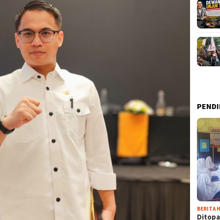
PENDI
BERITA H
Ditopa