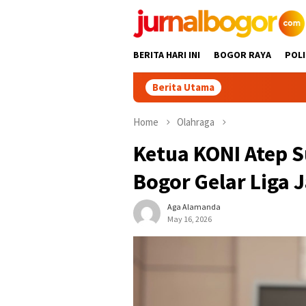
Skip
to
content
BERITA HARI INI
BOGOR RAYA
POLI
Berita Utama
Home
Olahraga
Ketua KONI Atep 
Bogor Gelar Liga 
Aga Alamanda
May 16, 2026