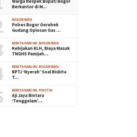
1
Warga Respek Bupati Bogor
Berkantor di M…
2
BOGOR RAYA
Polres Bogor Gerebek
Gudang Oplosan Gas …
3
BERITA HARI INI
,
BOGOR RAYA
Kebijakan KLH, Biaya Masuk
TNGHS Pamijah…
4
BERITA HARI INI
,
BOGOR RAYA
BPTJ ‘Nyerah’ Soal Biskita
T…
5
BERITA HARI INI
,
POLITIK
Aji Jaya Bintara
‘Tenggelam’…