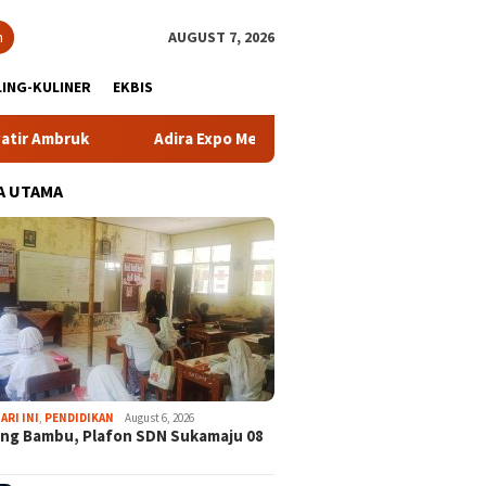
h
AUGUST 7, 2026
ING-KULINER
EKBIS
Adira Expo Merdeka Tawarkan Bunga 1,76 Persen
A UTAMA
ARI INI
,
PENDIDIKAN
August 6, 2026
ng Bambu, Plafon SDN Sukamaju 08