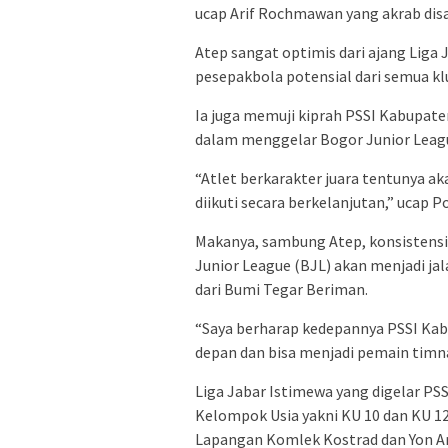
ucap Arif Rochmawan yang akrab disa
Atep sangat optimis dari ajang Liga 
pesepakbola potensial dari semua k
Ia juga memuji kiprah PSSI Kabupate
dalam menggelar Bogor Junior Leag
“Atlet berkarakter juara tentunya ak
diikuti secara berkelanjutan,” ucap P
Makanya, sambung Atep, konsistens
Junior League (BJL) akan menjadi ja
dari Bumi Tegar Beriman.
“Saya berharap kedepannya PSSI Ka
depan dan bisa menjadi pemain timnas
Liga Jabar Istimewa yang digelar P
Kelompok Usia yakni KU 10 dan KU 12
Lapangan Komlek Kostrad dan Yon A