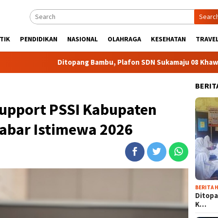
Searc
TIK
PENDIDIKAN
NASIONAL
OLAHRAGA
KESEHATAN
TRAVEL
Ditopang Bambu, Plafon SDN Sukamaju 08 Khawatir Ambruk
BERIT
Support PSSI Kabupaten
Jabar Istimewa 2026
BERITA H
Ditopa
K…