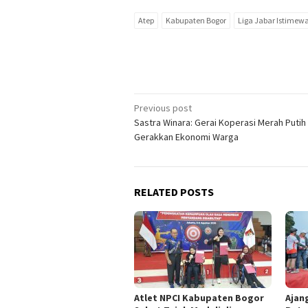
Atep
Kabupaten Bogor
Liga Jabar Istimew
Post
Previous post
Sastra Winara: Gerai Koperasi Merah Putih
navigation
Gerakkan Ekonomi Warga
RELATED POSTS
Atlet NPCI Kabupaten Bogor
Ajan