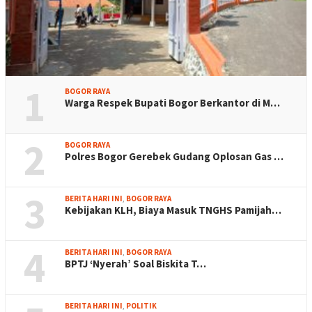
1
BOGOR RAYA
Warga Respek Bupati Bogor Berkantor di M…
2
BOGOR RAYA
Polres Bogor Gerebek Gudang Oplosan Gas …
3
BERITA HARI INI
,
BOGOR RAYA
Kebijakan KLH, Biaya Masuk TNGHS Pamijah…
4
BERITA HARI INI
,
BOGOR RAYA
BPTJ ‘Nyerah’ Soal Biskita T…
BERITA HARI INI
,
POLITIK