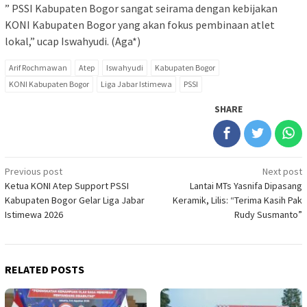
” PSSI Kabupaten Bogor sangat seirama dengan kebijakan
KONI Kabupaten Bogor yang akan fokus pembinaan atlet
lokal,” ucap Iswahyudi. (Aga*)
Arif Rochmawan
Atep
Iswahyudi
Kabupaten Bogor
KONI Kabupaten Bogor
Liga Jabar Istimewa
PSSI
SHARE
Post
Previous post
Next post
Ketua KONI Atep Support PSSI
Lantai MTs Yasnifa Dipasang
navigation
Kabupaten Bogor Gelar Liga Jabar
Keramik, Lilis: “Terima Kasih Pak
Istimewa 2026
Rudy Susmanto”
RELATED POSTS