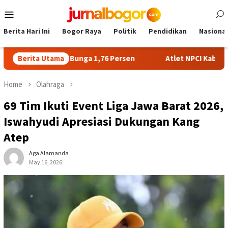
Skip
Mobile
to
Menu
content
Berita Hari Ini
Bogor Raya
Politik
Pendidikan
Nasional
awarkan Bunga 1,76 Persen
Berita Utama
Atlet NPCI Kabupaten Bogor 
Home
Olahraga
69 Tim Ikuti Event Liga Jawa Barat 2026,
Iswahyudi Apresiasi Dukungan Kang
Atep
Aga Alamanda
May 16, 2026