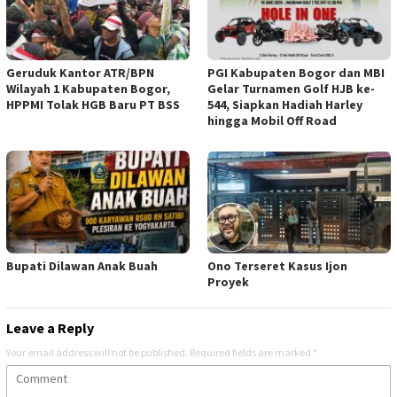
Geruduk Kantor ATR/BPN
PGI Kabupaten Bogor dan MBI
Wilayah 1 Kabupaten Bogor,
Gelar Turnamen Golf HJB ke-
HPPMI Tolak HGB Baru PT BSS
544, Siapkan Hadiah Harley
hingga Mobil Off Road
Bupati Dilawan Anak Buah
Ono Terseret Kasus Ijon
Proyek
Leave a Reply
Your email address will not be published.
Required fields are marked
*