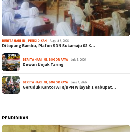
BERITA HARI INI
,
PENDIDIKAN
August 6, 2026
Ditopang Bambu, Plafon SDN Sukamaju 08 K…
BERITA HARI INI
,
BOGOR RAYA
July 8, 2026
Dewan Unjuk Taring
BERITA HARI INI
,
BOGOR RAYA
June 4, 2026
Geruduk Kantor ATR/BPN Wilayah 1 Kabupat…
PENDIDIKAN