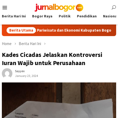
Skip
Mobile
to
Menu
content
Berita Hari Ini
Bogor Raya
Politik
Pendidikan
Nasional
ongkrak Pariwisata dan Ekonomi Kabupaten Bogor
Berita Utama
Tour Ma
Home
Berita Hari Ini
Kades Cicadas Jelaskan Kontroversi
Iuran Wajib untuk Perusahaan
Sayyev
January 23, 2024