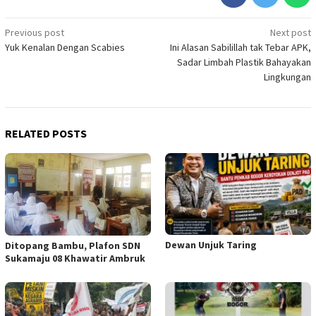
Post
Previous post
Next post
Yuk Kenalan Dengan Scabies
Ini Alasan Sabilillah tak Tebar APK,
navigation
Sadar Limbah Plastik Bahayakan
Lingkungan
RELATED POSTS
Dewan Unjuk Taring
Ditopang Bambu, Plafon SDN
Sukamaju 08 Khawatir Ambruk