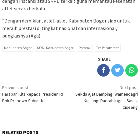
dengan instansi atau SKPD terkait guna memantau kesehatan
atlet secara berkala.
“Dengan demikian, atlet-atlet Kabupaten Bogor siap untuk
meraih prestasi di tingkat nasional dan internasional,”
pungkasnya (Aga)
Kabupaten Bogor
KONI Kabupaten Bogor
Porprov
Tes Parameter
SHARE
Post
Previous post
Next post
Harapan Kita kepada Presiden RI
Sekda Ajat Dampingi Wamendagri
navigation
Bpk Prabowo Subianto
Kunjungi Daerah Irigasi Sasak
Ciseeng
RELATED POSTS