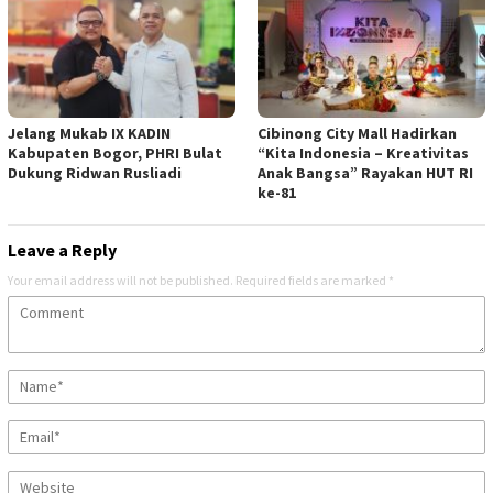
Jelang Mukab IX KADIN
Cibinong City Mall Hadirkan
Kabupaten Bogor, PHRI Bulat
“Kita Indonesia – Kreativitas
Dukung Ridwan Rusliadi
Anak Bangsa” Rayakan HUT RI
ke-81
Leave a Reply
Your email address will not be published.
Required fields are marked
*