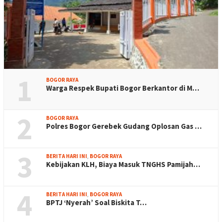
1
BOGOR RAYA
Warga Respek Bupati Bogor Berkantor di M…
2
BOGOR RAYA
Polres Bogor Gerebek Gudang Oplosan Gas …
3
BERITA HARI INI
,
BOGOR RAYA
Kebijakan KLH, Biaya Masuk TNGHS Pamijah…
4
BERITA HARI INI
,
BOGOR RAYA
BPTJ ‘Nyerah’ Soal Biskita T…