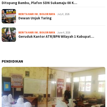
Ditopang Bambu, Plafon SDN Sukamaju 08 K…
BERITA HARI INI
,
BOGOR RAYA
July 8, 2026
Dewan Unjuk Taring
BERITA HARI INI
,
BOGOR RAYA
June 4, 2026
Geruduk Kantor ATR/BPN Wilayah 1 Kabupat…
PENDIDIKAN