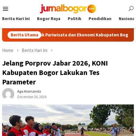
Skip
Mobile
to
Menu
content
Berita Hari Ini
Bogor Raya
Politik
Pendidikan
Nasional
, Dongkrak Pariwisata dan Ekonomi Kabupaten Bogor
Berita Utama
Tour
Home
Berita Hari Ini
Jelang Porprov Jabar 2026, KONI
Kabupaten Bogor Lakukan Tes
Parameter
Aga Alamanda
December 26, 2024