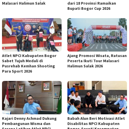
Malasari Halimun Salak
dari 18 Provinsi Ramaikan
Bupati Bogor Cup 2026
Atlet NPCI Kabupaten Bogor
Ajang Promosi Wisata, Ratusan
Sabet Tujuh Medali di
Peserta Ikuti Tour Malasari
Pusrehab Kemhan Shooting
Halimun Salak 2026
Para Sport 2026
Kajari Denny Achmad Dukung
Babah Alun Beri Motivasi Atlet
Pembangunan Wisma dan
Disabilitas NPCI Kabupaten
Sarana Latihan Atlet NPCI
Bogor, Soroti Kesempatan