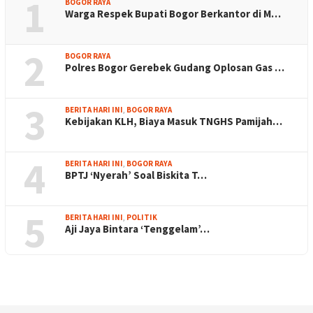
1
BOGOR RAYA
Warga Respek Bupati Bogor Berkantor di M…
2
BOGOR RAYA
Polres Bogor Gerebek Gudang Oplosan Gas …
3
BERITA HARI INI
,
BOGOR RAYA
Kebijakan KLH, Biaya Masuk TNGHS Pamijah…
4
BERITA HARI INI
,
BOGOR RAYA
BPTJ ‘Nyerah’ Soal Biskita T…
5
BERITA HARI INI
,
POLITIK
Aji Jaya Bintara ‘Tenggelam’…