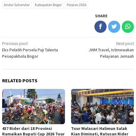
Andar Suhendar
Kabupaten Bogor
Porprov 2026
SHARE
Post
Previous post
Next post
Eks Pelatih Persela Puji Talenta
JWM Travel, Istimewakan
navigation
Pesepakbola Bogor
Pelayanan Jemaah
RELATED POSTS
437 Rider dari 18 Provinsi
Tour Malasari Halimun Salak
Ramaikan Bupati Cup 2026 Tour
Kian Diminati, Ratusan Rider