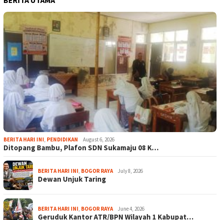
BERITA HARI INI
,
PENDIDIKAN
August 6, 2026
Ditopang Bambu, Plafon SDN Sukamaju 08 K…
BERITA HARI INI
,
BOGOR RAYA
July 8, 2026
Dewan Unjuk Taring
BERITA HARI INI
,
BOGOR RAYA
June 4, 2026
Geruduk Kantor ATR/BPN Wilayah 1 Kabupat…