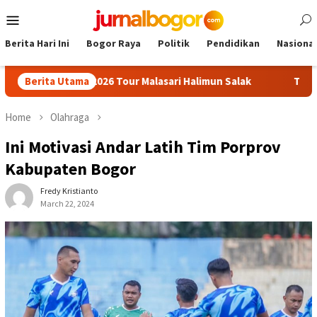
Skip
Mobile
to
Menu
content
Berita Hari Ini
Bogor Raya
Politik
Pendidikan
Nasional
ti Cup 2026 Tour Malasari Halimun Salak
Berita Utama
Tour Malasari Ja
Home
Olahraga
Ini Motivasi Andar Latih Tim Porprov
Kabupaten Bogor
Fredy Kristianto
March 22, 2024