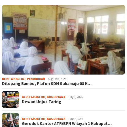
BERITA HARI INI
,
PENDIDIKAN
August 6, 2026
Ditopang Bambu, Plafon SDN Sukamaju 08 K…
BERITA HARI INI
,
BOGOR RAYA
July 8, 2026
Dewan Unjuk Taring
BERITA HARI INI
,
BOGOR RAYA
June 4, 2026
Geruduk Kantor ATR/BPN Wilayah 1 Kabupat…