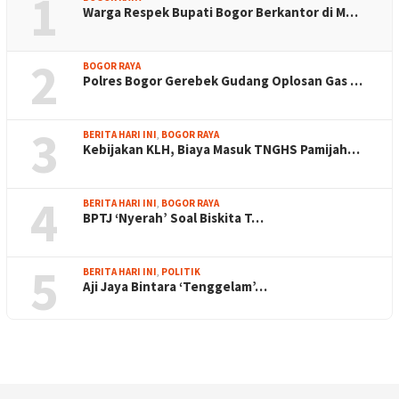
1
Warga Respek Bupati Bogor Berkantor di M…
2
BOGOR RAYA
Polres Bogor Gerebek Gudang Oplosan Gas …
3
BERITA HARI INI
,
BOGOR RAYA
Kebijakan KLH, Biaya Masuk TNGHS Pamijah…
4
BERITA HARI INI
,
BOGOR RAYA
BPTJ ‘Nyerah’ Soal Biskita T…
5
BERITA HARI INI
,
POLITIK
Aji Jaya Bintara ‘Tenggelam’…