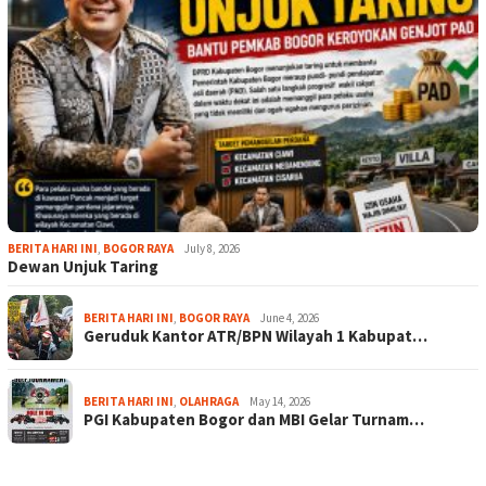
BERITA HARI INI
,
BOGOR RAYA
July 8, 2026
Dewan Unjuk Taring
BERITA HARI INI
,
BOGOR RAYA
June 4, 2026
Geruduk Kantor ATR/BPN Wilayah 1 Kabupat…
BERITA HARI INI
,
OLAHRAGA
May 14, 2026
PGI Kabupaten Bogor dan MBI Gelar Turnam…