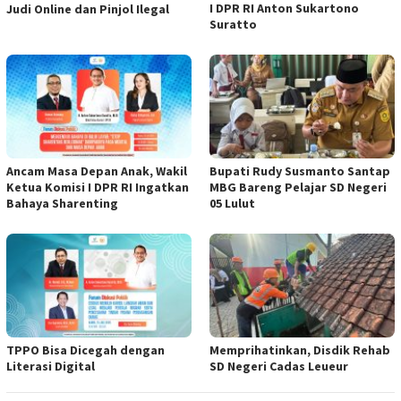
I DPR RI Anton Sukartono
Judi Online dan Pinjol Ilegal
Suratto
Ancam Masa Depan Anak, Wakil
Bupati Rudy Susmanto Santap
Ketua Komisi I DPR RI Ingatkan
MBG Bareng Pelajar SD Negeri
Bahaya Sharenting
05 Lulut
TPPO Bisa Dicegah dengan
Memprihatinkan, Disdik Rehab
Literasi Digital
SD Negeri Cadas Leueur