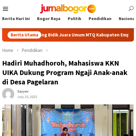
Skip
Mobile
to
Menu
content
Berita Hari Ini
Bogor Raya
Politik
Pendidikan
Nasional
k, Cibinong Bidik Juara Umum MTQ Kabupaten Empat Kali Beruntu
Berita Utama
Home
Pendidikan
Hadiri Muhadhoroh, Mahasiswa KKN
UIKA Dukung Program Ngaji Anak-anak
di Desa Pagelaran
Sayyev
July 25, 2025