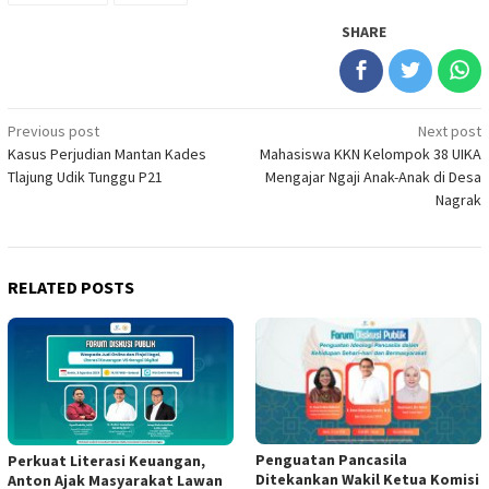
SHARE
Post
Previous post
Next post
Kasus Perjudian Mantan Kades
Mahasiswa KKN Kelompok 38 UIKA
navigation
Tlajung Udik Tunggu P21
Mengajar Ngaji Anak-Anak di Desa
Nagrak
RELATED POSTS
Penguatan Pancasila
Perkuat Literasi Keuangan,
Ditekankan Wakil Ketua Komisi
Anton Ajak Masyarakat Lawan