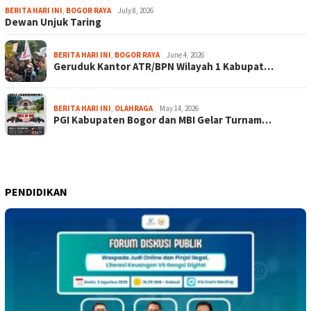
BERITA HARI INI
,
BOGOR RAYA
July 8, 2026
Dewan Unjuk Taring
BERITA HARI INI
,
BOGOR RAYA
June 4, 2026
Geruduk Kantor ATR/BPN Wilayah 1 Kabupat…
BERITA HARI INI
,
OLAHRAGA
May 14, 2026
PGI Kabupaten Bogor dan MBI Gelar Turnam…
PENDIDIKAN