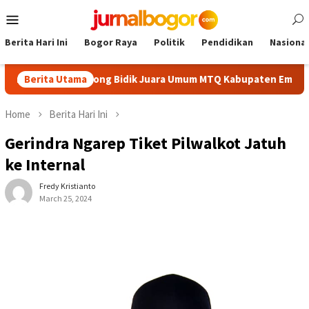
Skip
Mobile
to
Menu
content
Berita Hari Ini
Bogor Raya
Politik
Pendidikan
Nasional
aik, Cibinong Bidik Juara Umum MTQ Kabupaten Empat Kali Berun
Berita Utama
Home
Berita Hari Ini
Gerindra Ngarep Tiket Pilwalkot Jatuh
ke Internal
Fredy Kristianto
March 25, 2024