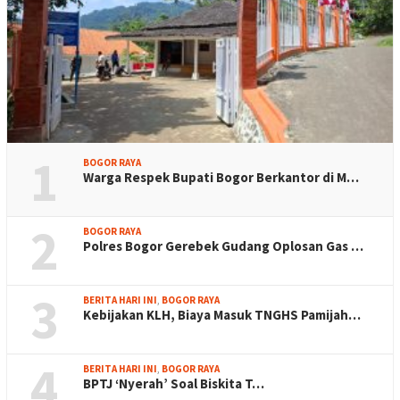
1
BOGOR RAYA
Warga Respek Bupati Bogor Berkantor di M…
2
BOGOR RAYA
Polres Bogor Gerebek Gudang Oplosan Gas …
3
BERITA HARI INI
,
BOGOR RAYA
Kebijakan KLH, Biaya Masuk TNGHS Pamijah…
4
BERITA HARI INI
,
BOGOR RAYA
BPTJ ‘Nyerah’ Soal Biskita T…