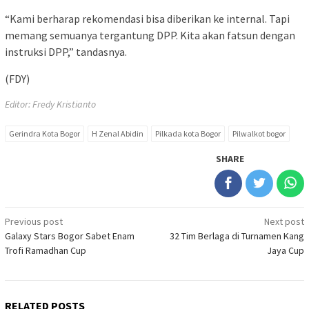
“Kami berharap rekomendasi bisa diberikan ke internal. Tapi
memang semuanya tergantung DPP. Kita akan fatsun dengan
instruksi DPP,” tandasnya.
(FDY)
Editor: Fredy Kristianto
Gerindra Kota Bogor
H Zenal Abidin
Pilkada kota Bogor
Pilwalkot bogor
SHARE
Post
Previous post
Next post
Galaxy Stars Bogor Sabet Enam
32 Tim Berlaga di Turnamen Kang
navigation
Trofi Ramadhan Cup
Jaya Cup
RELATED POSTS