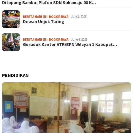
Ditopang Bambu, Plafon SDN Sukamaju 08 K…
BERITA HARI INI
,
BOGOR RAYA
July 8, 2026
Dewan Unjuk Taring
BERITA HARI INI
,
BOGOR RAYA
June 4, 2026
Geruduk Kantor ATR/BPN Wilayah 1 Kabupat…
PENDIDIKAN