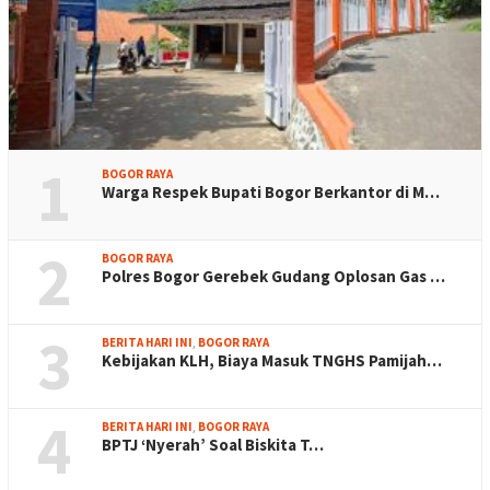
1
BOGOR RAYA
Warga Respek Bupati Bogor Berkantor di M…
2
BOGOR RAYA
Polres Bogor Gerebek Gudang Oplosan Gas …
3
BERITA HARI INI
,
BOGOR RAYA
Kebijakan KLH, Biaya Masuk TNGHS Pamijah…
4
BERITA HARI INI
,
BOGOR RAYA
BPTJ ‘Nyerah’ Soal Biskita T…