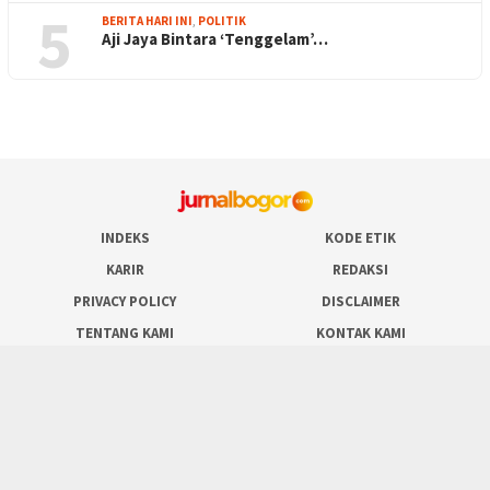
5
BERITA HARI INI
,
POLITIK
Aji Jaya Bintara ‘Tenggelam’…
INDEKS
KODE ETIK
KARIR
REDAKSI
PRIVACY POLICY
DISCLAIMER
TENTANG KAMI
KONTAK KAMI
FORM PENGADUAN
PEDOMAN MEDIA SIBER
SOCIAL NETWORK
Facebook
Twitter
Instagram
Youtube