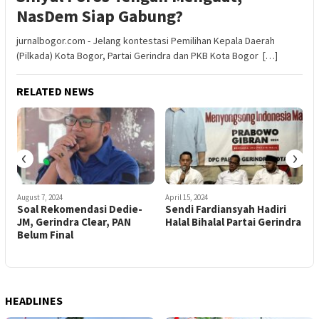
NasDem Siap Gabung?
jurnalbogor.com - Jelang kontestasi Pemilihan Kepala Daerah
(Pilkada) Kota Bogor, Partai Gerindra dan PKB Kota Bogor […]
RELATED NEWS
‹
›
August 7, 2024
April 15, 2024
J
Soal Rekomendasi Dedie-
Sendi Fardiansyah Hadiri
G
JM, Gerindra Clear, PAN
Halal Bihalal Partai Gerindra
C
Belum Final
J
HEADLINES