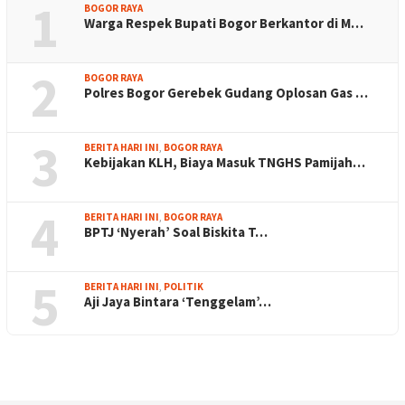
1
BOGOR RAYA
Warga Respek Bupati Bogor Berkantor di M…
2
BOGOR RAYA
Polres Bogor Gerebek Gudang Oplosan Gas …
3
BERITA HARI INI
,
BOGOR RAYA
Kebijakan KLH, Biaya Masuk TNGHS Pamijah…
4
BERITA HARI INI
,
BOGOR RAYA
BPTJ ‘Nyerah’ Soal Biskita T…
5
BERITA HARI INI
,
POLITIK
Aji Jaya Bintara ‘Tenggelam’…