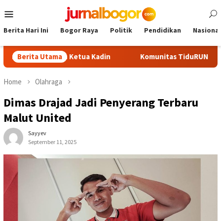
Skip
Mobile
to
Menu
content
Berita Hari Ini
Bogor Raya
Politik
Pendidikan
Nasional
adi Calon Ketua Kadin
Berita Utama
Komunitas TiduRUN Jajal Jalur Bar
Home
Olahraga
Dimas Drajad Jadi Penyerang Terbaru
Malut United
Sayyev
September 11, 2025