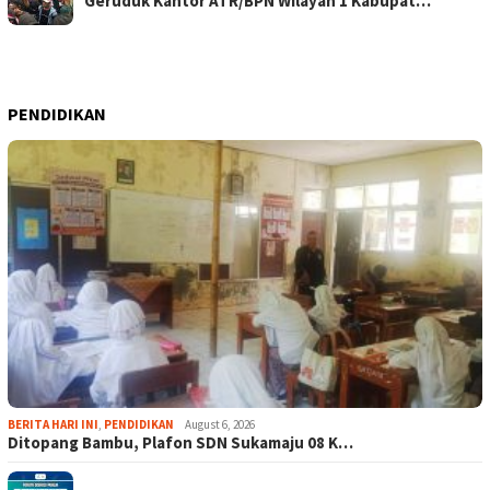
Geruduk Kantor ATR/BPN Wilayah 1 Kabupat…
PENDIDIKAN
BERITA HARI INI
,
PENDIDIKAN
August 6, 2026
Ditopang Bambu, Plafon SDN Sukamaju 08 K…