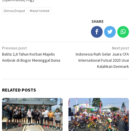
Dimas Drajad
Malut United
SHARE
Post
Previous post
Next post
Balita 2,6 Tahun Korban Majelis
Indonesia Raih Gelar Juara CFA
navigation
Ambruk di Bogor Meninggal Dunia
International Futsal 2025 Usai
Kalahkan Denmark
RELATED POSTS