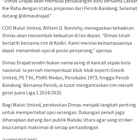
“Dimas Drajad akan memulai petualangan baru bersama Laskar
Kie Raha dengan status pinjaman dari Persib Bandung. Selamat
datang @dimasdrajad.”
COO Malut United, Willem D. Nanlohy, menegaskan kehadiran
Dimas akan menambah kekuatan di lini depan. “Dimas telah
berlatih bersama tim di Kediri. Kami menilai kemampuannya
dapat menambah opsi di posisi penyerang,” ujarnya.
Dimas Drajad sendiri bukan nama asing di kancah sepak bola
nasional. Ia pernah memperkuat klub-klub seperti Gresik
United, PS TNI, PSMS Medan, Persikabo 1973, hingga Persib
Bandung. Bersama Persib, ia turut mengantarkan tim meraih
gelar juara Liga 1 2024/2025.
Bagi Malut United, perekrutan Dimas menjadi langkah penting
untuk mempertebal opsi serangan. Dukungan penuh juga
diharapkan datang dari publik Maluku Utara agar sang striker
bisa tampil maksimal di setiap pertandingan.
(syamratul/mg)