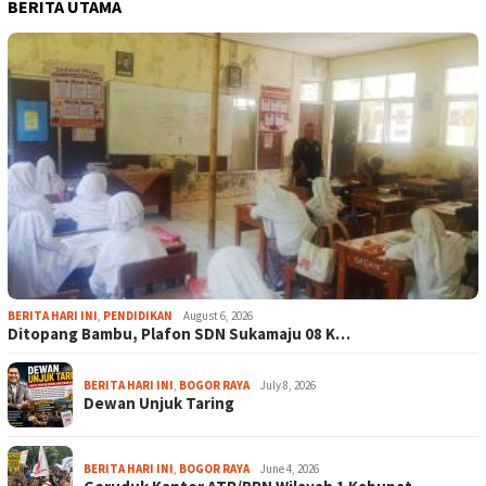
BERITA UTAMA
BERITA HARI INI
,
PENDIDIKAN
August 6, 2026
Ditopang Bambu, Plafon SDN Sukamaju 08 K…
BERITA HARI INI
,
BOGOR RAYA
July 8, 2026
Dewan Unjuk Taring
BERITA HARI INI
,
BOGOR RAYA
June 4, 2026