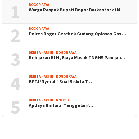
1
BOGOR RAYA
Warga Respek Bupati Bogor Berkantor di M…
2
BOGOR RAYA
Polres Bogor Gerebek Gudang Oplosan Gas …
3
BERITA HARI INI
,
BOGOR RAYA
Kebijakan KLH, Biaya Masuk TNGHS Pamijah…
4
BERITA HARI INI
,
BOGOR RAYA
BPTJ ‘Nyerah’ Soal Biskita T…
5
BERITA HARI INI
,
POLITIK
Aji Jaya Bintara ‘Tenggelam’…