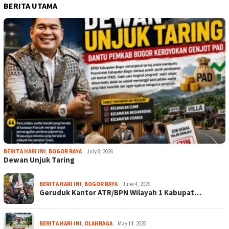
BERITA UTAMA
BERITA HARI INI
,
BOGOR RAYA
July 8, 2026
Dewan Unjuk Taring
BERITA HARI INI
,
BOGOR RAYA
June 4, 2026
Geruduk Kantor ATR/BPN Wilayah 1 Kabupat…
BERITA HARI INI
,
OLAHRAGA
May 14, 2026