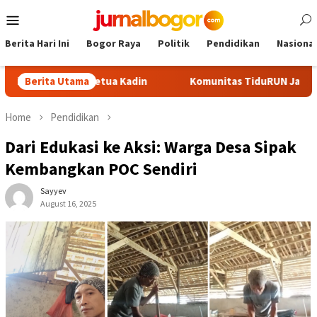
Skip
Mobile
to
Menu
content
Berita Hari Ini
Bogor Raya
Politik
Pendidikan
Nasional
 Calon Ketua Kadin
Berita Utama
Komunitas TiduRUN Jajal Jalur Baru Tr
Home
Pendidikan
Dari Edukasi ke Aksi: Warga Desa Sipak
Kembangkan POC Sendiri
Sayyev
August 16, 2025