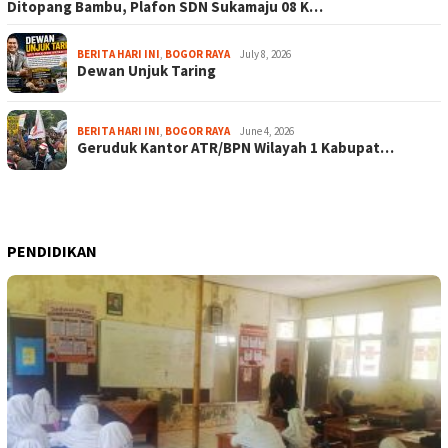
Ditopang Bambu, Plafon SDN Sukamaju 08 K…
BERITA HARI INI
,
BOGOR RAYA
July 8, 2026
Dewan Unjuk Taring
BERITA HARI INI
,
BOGOR RAYA
June 4, 2026
Geruduk Kantor ATR/BPN Wilayah 1 Kabupat…
PENDIDIKAN