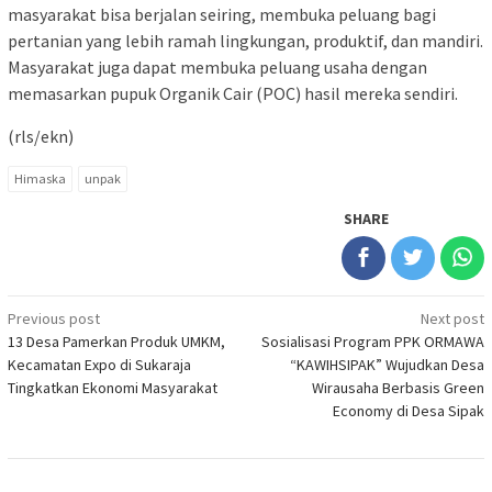
masyarakat bisa berjalan seiring, membuka peluang bagi
pertanian yang lebih ramah lingkungan, produktif, dan mandiri.
Masyarakat juga dapat membuka peluang usaha dengan
memasarkan pupuk Organik Cair (POC) hasil mereka sendiri.
(rls/ekn)
Himaska
unpak
SHARE
Post
Previous post
Next post
13 Desa Pamerkan Produk UMKM,
Sosialisasi Program PPK ORMAWA
navigation
Kecamatan Expo di Sukaraja
“KAWIHSIPAK” Wujudkan Desa
Tingkatkan Ekonomi Masyarakat
Wirausaha Berbasis Green
Economy di Desa Sipak