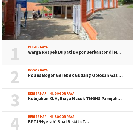
1
BOGOR RAYA
Warga Respek Bupati Bogor Berkantor di M…
2
BOGOR RAYA
Polres Bogor Gerebek Gudang Oplosan Gas …
3
BERITA HARI INI
,
BOGOR RAYA
Kebijakan KLH, Biaya Masuk TNGHS Pamijah…
4
BERITA HARI INI
,
BOGOR RAYA
BPTJ ‘Nyerah’ Soal Biskita T…