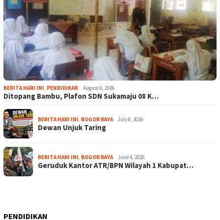
BERITA HARI INI
,
PENDIDIKAN
August 6, 2026
Ditopang Bambu, Plafon SDN Sukamaju 08 K…
BERITA HARI INI
,
BOGOR RAYA
July 8, 2026
Dewan Unjuk Taring
BERITA HARI INI
,
BOGOR RAYA
June 4, 2026
Geruduk Kantor ATR/BPN Wilayah 1 Kabupat…
PENDIDIKAN