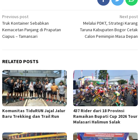
Post
Previous post
Next post
Truk Kontainer Sebabkan
Melalui PDKT, Strategi Karang
navigation
Kemacetan Panjang di Prapatan
Taruna Kabupaten Bogor Cetak
Ciapus – Tamansari
Calon Pemimpin Masa Depan
RELATED POSTS
Komunitas TiduRUN Jajal Jalur
437 Rider dari 18 Provinsi
Baru Trekking dan Trail Run
Ramaikan Bupati Cup 2026 Tour
Malasari Halimun Salak