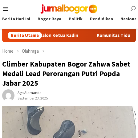
Skip
Mobile
to
Menu
content
Berita Hari Ini
Bogor Raya
Politik
Pendidikan
Nasional
i Jadi Calon Ketua Kadin
Berita Utama
Komunitas TiduRUN Jajal Jalur 
Home
Olahraga
Climber Kabupaten Bogor Zahwa Sabet
Medali Lead Perorangan Putri Popda
Jabar 2025
Aga Alamanda
September 23, 2025