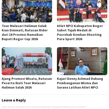
Tour Malasari Halimun Salak
Atlet NPCI Kabupaten Bogor
Kian Diminati, Ratusan Rider
Sabet Tujuh Medali di
dari 18 Provinsi Ramaikan
Pusrehab Kemhan Shooting
Bupati Bogor Cup 2026
Para Sport 2026
Ajang Promosi Wisata, Ratusan
Kajari Denny Achmad Dukung
Peserta Ikuti Tour Malasari
Pembangunan Wisma dan
Halimun Salak 2026
Sarana Latihan Atlet NPCI
Leave a Reply
Your email address will not be published.
Required fields are marked
*